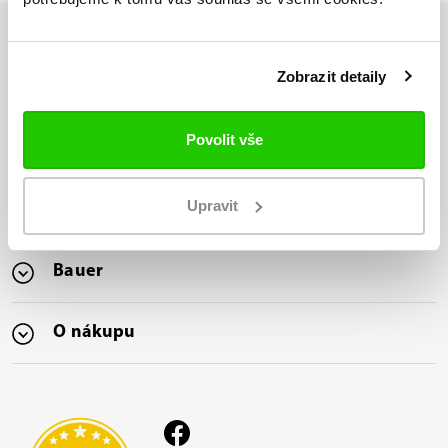
Zobrazit detaily
Jsme jediný oficiální
distributor značky Bauer v ČR
Povolit vše
Nabízíme nejširší sortiment
značky Bauer na trhu
Upravit
Bauer
O nákupu