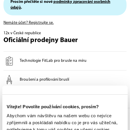
Prosím přečtěte si nové
podmínky zpracování osobních
údajů
.
Nemáte účet? Registrujte se.
12x v České republice
Oficiální prodejny Bauer
Technologie FitLab pro brusle na míru
Broušení a profilování bruslí
Odborné poradenství při výběru
Vítejte! Povolíte používání cookies, prosím?
Abychom vám návštěvu na našem webu co nejvíce
Seznam prodejen
zpříjemnili a poskládali nabídku co je pro vás užitečná,
potřebujeme k tomu váš souhlas se všemi cookies.