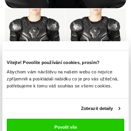
Vítejte! Povolíte používání cookies, prosím?
Novinka
Novinka
Abychom vám návštěvu na našem webu co nejvíce
zpříjemnili a poskládali nabídku co je pro vás užitečná,
JUNIOR
SENIOR
Ramena Supreme F50
Ramena Supreme F50
potřebujeme k tomu váš souhlas se všemi cookies.
Pro Jr
Pro Sr
3 799 Kč
5 099 Kč
Zobrazit detaily
Povolit vše