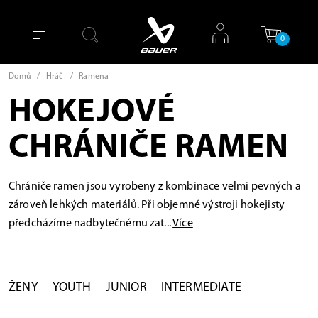
0
Domů
/
Hráč
/
Ramena
HOKEJOVÉ
CHRÁNIČE RAMEN
Chrániče ramen jsou vyrobeny z kombinace velmi pevných a
zároveň lehkých materiálů. Při objemné výstroji hokejisty
předcházíme nadbytečnému zat...
Více
ŽENY
YOUTH
JUNIOR
INTERMEDIATE