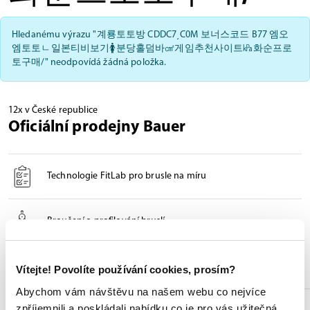
Hledanému výrazu "계룡토토방 CDDC7͵C0M 보너스코드 B77 엠오
엠토토ㄴ일본티비보기🚺분당홀덤바㎠게임추천사이트㎪화순프로
토구매/" neodpovídá žádná položka.
12x v České republice
Oficiální prodejny Bauer
Technologie FitLab pro brusle na míru
Broušení a profilování bruslí
Odborné poradenství při výběru
Vítejte! Povolíte používání cookies, prosím?
Abychom vám návštěvu na našem webu co nejvíce
zpříjemnili a poskládali nabídku co je pro vás užitečná,