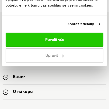
Seznam prodejen
potřebujeme k tomu váš souhlas se všemi cookies.
Zobrazit detaily
Jsme jediný oficiální
Povolit vše
distributor značky Bauer v ČR
Nabízíme nejširší sortiment
Upravit
značky Bauer na trhu
Bauer
O nákupu