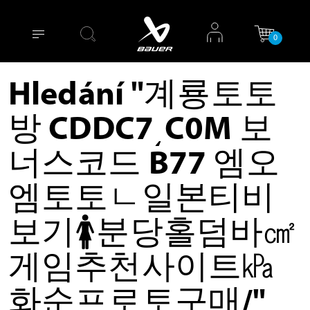
0
Hledání "계룡토토
방 CDDC7͵C0M 보
너스코드 B77 엠오
엠토토ㄴ일본티비
보기🚺분당홀덤바㎠
게임추천사이트㎪
화순프로토구매/"