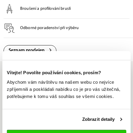
Broušení a profilování bruslí
Odborné poradenství při výběru
Seznam prodejen
Vítejte! Povolíte používání cookies, prosím?
Abychom vám návštěvu na našem webu co nejvíce
zpříjemnili a poskládali nabídku co je pro vás užitečná,
Jsme jediný oficiální
potřebujeme k tomu váš souhlas se všemi cookies.
distributor značky Bauer v ČR
Nabízíme nejširší sortiment
značky Bauer na trhu
Zobrazit detaily