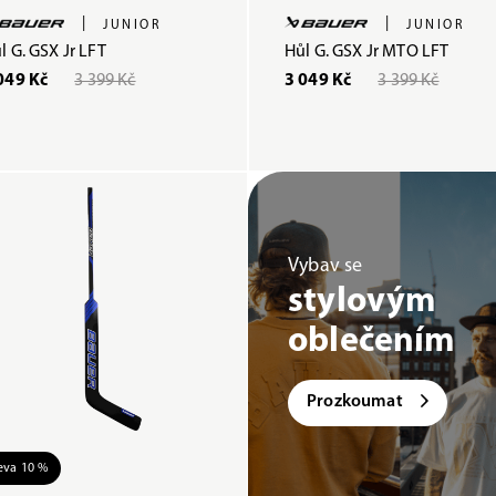
|
|
JUNIOR
JUNIOR
l G. GSX Jr LFT
Hůl G. GSX Jr MTO LFT
049 Kč
3 399 Kč
3 049 Kč
3 399 Kč
Vybav se
stylovým
oblečením
Prozkoumat
eva 10 %