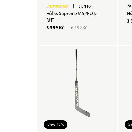
|
SENIOR
Hůl G. Supreme M5PRO Sr
Hů
RHT
3 
3 399 Kč
6 199 Kč
Sleva 10 %
Sl