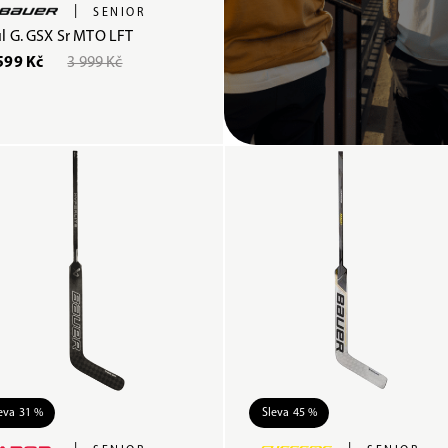
|
SENIOR
l G. GSX Sr MTO LFT
599 Kč
3 999 Kč
eva 31 %
Sleva 45 %