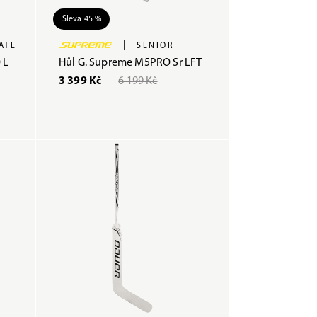
Sleva 45 %
|
ATE
SENIOR
 L
Hůl G. Supreme M5PRO Sr LFT
3 399 Kč
6 199 Kč