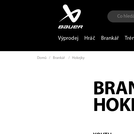
Výprodej
Hráč
Brankář
Tré
Domů
/
Brankář
/
Hokejky
BRA
HOK