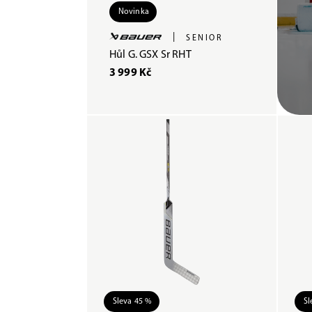
Novinka
|
SENIOR
Hůl G. GSX Sr RHT
3 999 Kč
Sleva 45 %
Sl