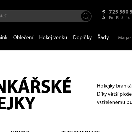
725 560 
Po - Pá: 8 - 16
nink
Oblečení
Hokej venku
Doplňky
Řady
Magaz
NKÁŘSKÉ
Hokejky brankář
Díky větší ploš
EJKY
vstřelenému puk