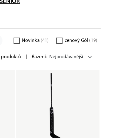
SENIOR
Novinka
(41)
cenový Gól
(19)
 produktů
|
Řazení: