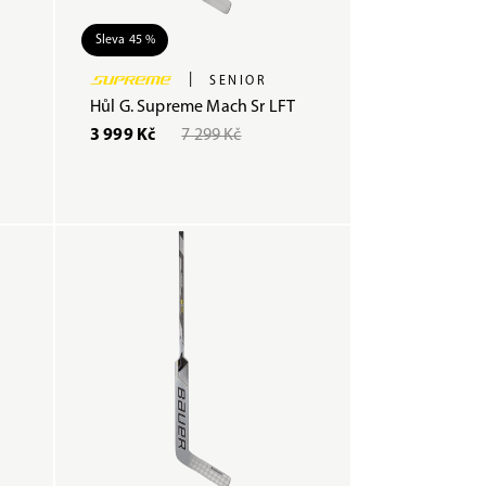
Sleva 45 %
|
SENIOR
Hůl G. Supreme Mach Sr LFT
3 999 Kč
7 299 Kč