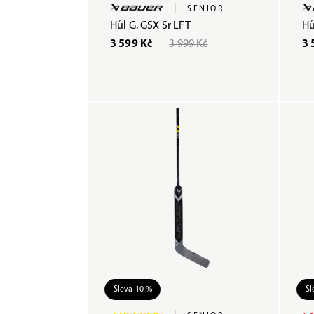
|
SENIOR
Hůl G. GSX Sr LFT
Hů
3 599 Kč
3 999 Kč
3 
Sleva 10 %
Sl