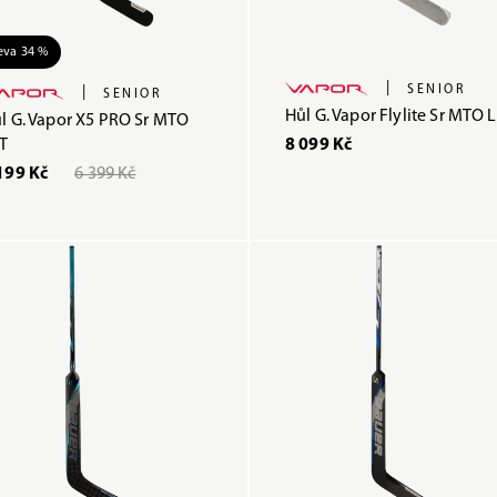
eva 34 %
|
SENIOR
|
SENIOR
Hůl G. Vapor Flylite Sr MTO L
l G. Vapor X5 PRO Sr MTO
T
8 099 Kč
199 Kč
6 399 Kč