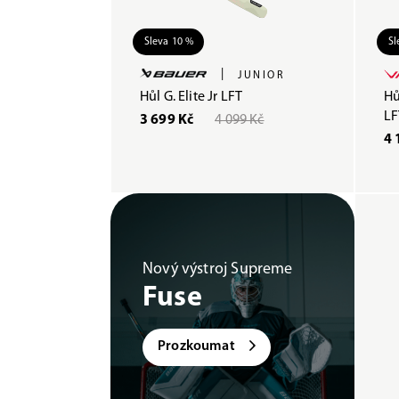
Sleva 10 %
Sl
|
JUNIOR
Hůl G. Elite Jr LFT
Hů
LF
3 699 Kč
4 099 Kč
4 
Nový výstroj Supreme
Fuse
Prozkoumat