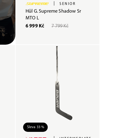
|
SENIOR
Hůl G. Supreme Shadow Sr
MTO L
6 999 Kč
7 799 Kč
Sleva 33 %