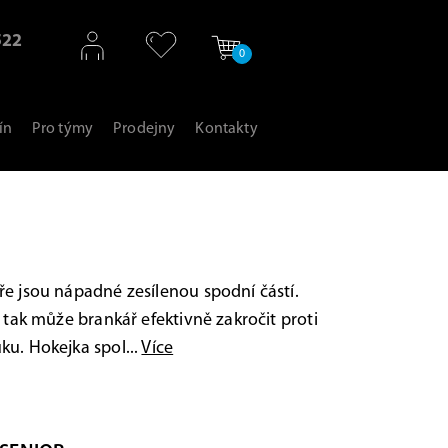
522
0
ín
Pro týmy
Prodejny
Kontakty
e jsou nápadné zesílenou spodní částí.
e tak může brankář efektivně zakročit proti
u. Hokejka spol...
Více