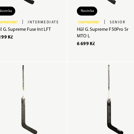
Novinka
Novinka
|
|
INTERMEDIATE
SENIOR
l G. Supreme Fuse Int LFT
Hůl G. Supreme F50Pro Sr
MTO L
199 Kč
6 699 Kč