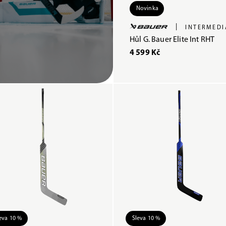
Novinka
|
INTERMEDI
Hůl G. Bauer Elite Int RHT
4 599 Kč
eva 10 %
Sleva 10 %