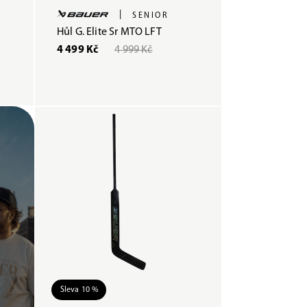
|
SENIOR
Hůl G. Elite Sr MTO LFT
4 499 Kč
4 999 Kč
Sleva 10 %