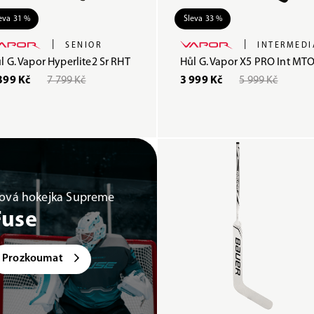
eva 31 %
Sleva 33 %
|
|
SENIOR
INTERMEDI
l G. Vapor Hyperlite2 Sr RHT
Hůl G. Vapor X5 PRO Int MTO
399 Kč
7 799 Kč
3 999 Kč
5 999 Kč
ová hokejka Supreme
Fuse
Prozkoumat