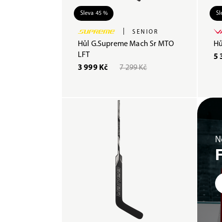
Sleva 45 %
Sl
|
SENIOR
Hůl G.Supreme Mach Sr MTO
Hů
LFT
5 
3 999 Kč
7 299 Kč
N