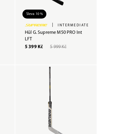
Sleva 10 %
|
INTERMEDIATE
Hůl G. Supreme M50 PRO Int
LFT
5 399 Kč
5 999 Kč