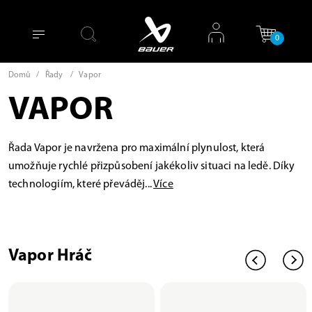
0
Domů
/
Řady
/
Vapor
VAPOR
Řada Vapor je navržena pro maximální plynulost, která
umožňuje rychlé přizpůsobení jakékoliv situaci na ledě. Díky
technologiím, které převáděj...
Více
Vapor Hráč