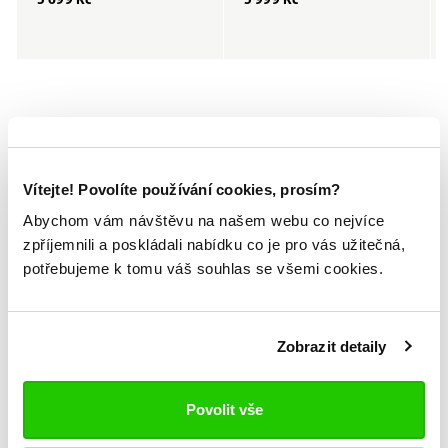
5 699 Kč
5 999 Kč
Nejprodávanější z řady Vapor
Vítejte! Povolíte používání cookies, prosím?
Abychom vám návštěvu na našem webu co nejvíce
zpříjemnili a poskládali nabídku co je pro vás užitečná,
potřebujeme k tomu váš souhlas se všemi cookies.
Zobrazit detaily
Povolit vše
Sleva 38 %
Sleva 37 %