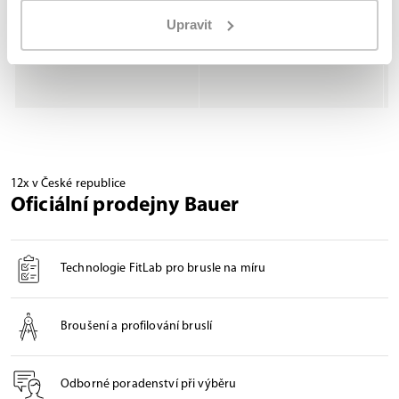
JUNIOR
JUNIOR
Upravit
Ramena Vapor 3X PRO Jr
Rukavice Vapor 3X PRO Jr
2 199 Kč
3 549 Kč
2 399 Kč
3 799 Kč
12x v České republice
Oficiální prodejny Bauer
Technologie FitLab pro brusle na míru
Broušení a profilování bruslí
Odborné poradenství při výběru