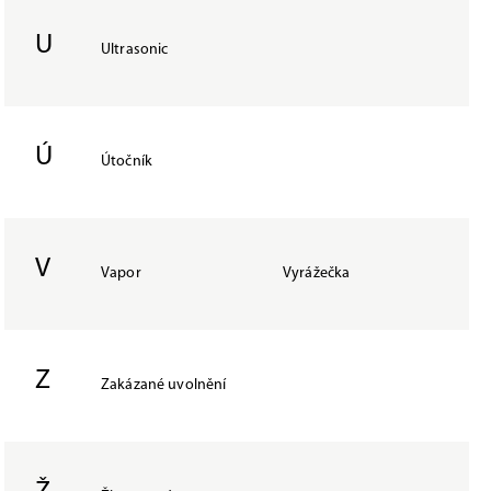
U
Ultrasonic
Ú
Útočník
V
Vapor
Vyrážečka
Z
Zakázané uvolnění