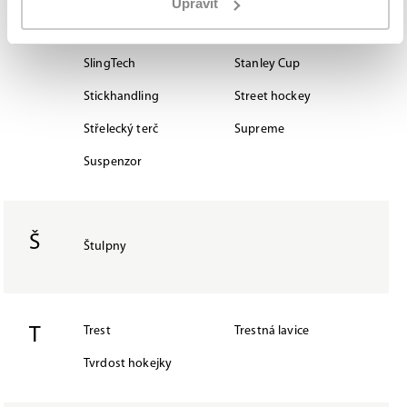
Upravit
S
Scouting
Shaft
SlingTech
Stanley Cup
Stickhandling
Street hockey
Střelecký terč
Supreme
Suspenzor
Š
Štulpny
T
Trest
Trestná lavice
Tvrdost hokejky