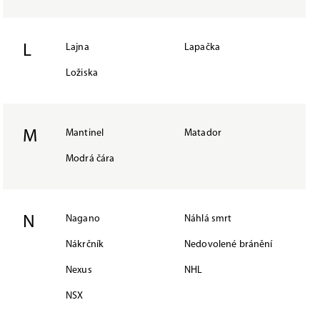
L
Lajna
Lapačka
Ložiska
M
Mantinel
Matador
Modrá čára
N
Nagano
Náhlá smrt
Nákrčník
Nedovolené bránění
Nexus
NHL
NSX