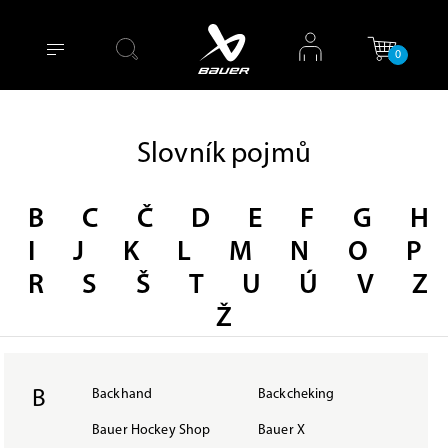
0
Slovník pojmů
B
C
Č
D
E
F
G
H
I
J
K
L
M
N
O
P
R
S
Š
T
U
Ú
V
Z
Ž
B
Backhand
Backcheking
Bauer Hockey Shop
Bauer X