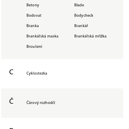
Betony
Blade
Bodovat
Bodycheck
Branka
Brankář
Brankářská maska
Brankářská mřížka
Broušení
C
Cyklostezka
Č
Čárový rozhodčí