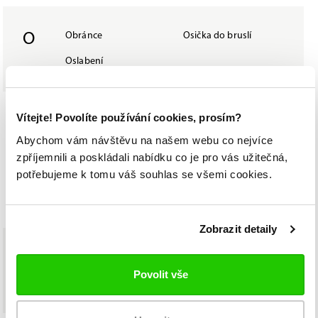
O
Obránce
Osička do bruslí
Oslabení
Vítejte! Povolíte používání cookies, prosím?
P
Pásmo
Podvazky
Abychom vám návštěvu na našem webu co nejvíce
Powerskating
Pozastavení
zpříjemnili a poskládali nabídku co je pro vás užitečná,
Prodigy
Přesilová hra
potřebujeme k tomu váš souhlas se všemi cookies.
Puk
Zobrazit detaily
R
Ramena
Regenerace
Povolit vše
Rekonvalescence
Ribano