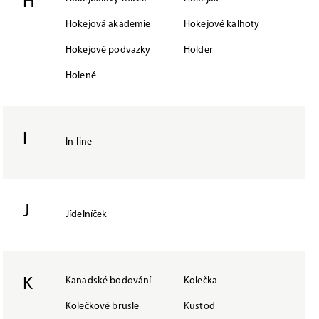
H
Hokejová akademie
Hokejové kalhoty
Hokejové podvazky
Holder
Holeně
I
In-line
J
Jídelníček
K
Kanadské bodování
Kolečka
Kolečkové brusle
Kustod