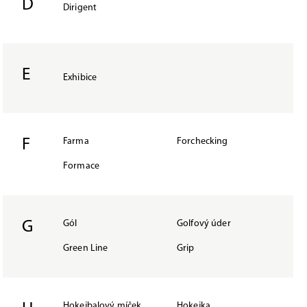
D
Dirigent
E
Exhibice
F
Farma
Forchecking
Formace
G
Gól
Golfový úder
Green Line
Grip
Hokejbalový míček
Hokejka