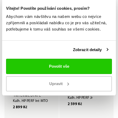
INTERMEDIATE
Kalh. HP Elite Sr MTO
Kalh. HP PERF Int
Vítejte! Povolíte používání cookies, prosím?
3 999 Kč
2 899 Kč
Abychom vám návštěvu na našem webu co nejvíce
zpříjemnili a poskládali nabídku co je pro vás užitečná,
potřebujeme k tomu váš souhlas se všemi cookies.
Zobrazit detaily
Povolit vše
Upravit
JUNIOR
INTERMEDIATE
Kalh. HP PERF Jr
Kalh. HP PERF Int MTO
2 599 Kč
2 899 Kč