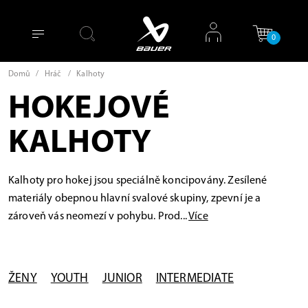
0
Domů
/
Hráč
/
Kalhoty
HOKEJOVÉ
KALHOTY
Kalhoty pro hokej jsou speciálně koncipovány. Zesílené
materiály obepnou hlavní svalové skupiny, zpevní je a
zároveň vás neomezí v pohybu. Prod...
Více
ŽENY
YOUTH
JUNIOR
INTERMEDIATE