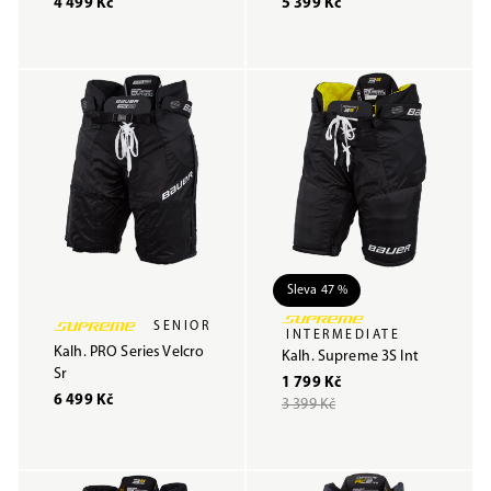
4 499 Kč
5 399 Kč
Sleva 47 %
SENIOR
INTERMEDIATE
Kalh. PRO Series Velcro
Kalh. Supreme 3S Int
Sr
1 799 Kč
6 499 Kč
3 399 Kč