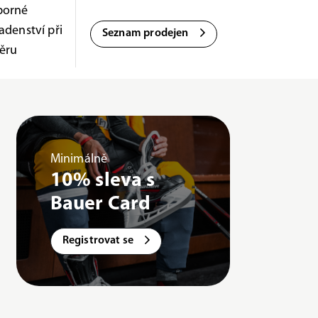
borné
adenství při
Seznam prodejen
ěru
Minimálně
10% sleva s
Bauer Card
Registrovat se