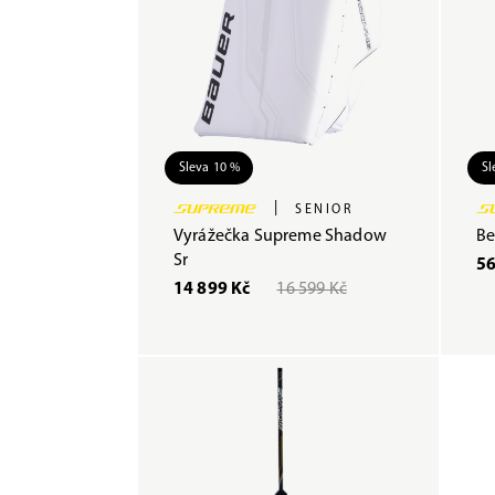
Sleva 10 %
Sl
|
SENIOR
Vyrážečka Supreme Shadow
Be
Sr
56
14 899 Kč
16 599 Kč