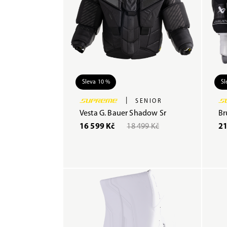
Sleva 10 %
Sl
|
SENIOR
Vesta G. Bauer Shadow Sr
Br
16 599 Kč
18 499 Kč
21