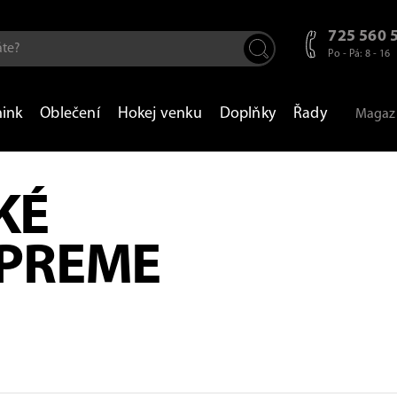
725 560 
Po - Pá: 8 - 16
nink
Oblečení
Hokej venku
Doplňky
Řady
Magaz
KÉ
UPREME