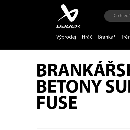
Výprodej
Hráč
Brankář
Tré
BRANKÁŘS
BETONY S
FUSE