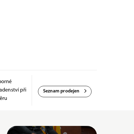
borné
adenství při
Seznam prodejen
ěru