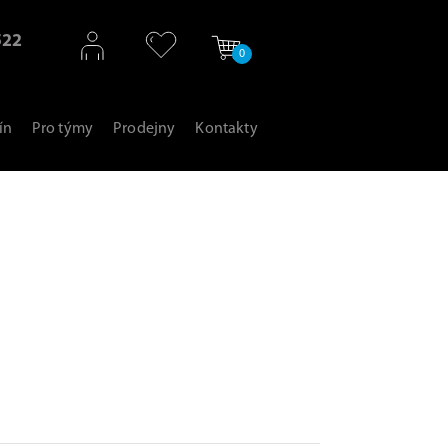
522
0
ín
Pro týmy
Prodejny
Kontakty