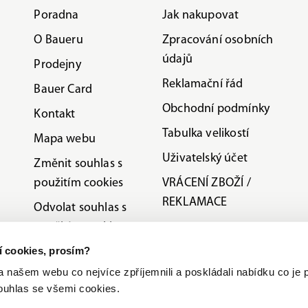
Poradna
Jak nakupovat
O Baueru
Zpracování osobních
údajů
Prodejny
Reklamační řád
Bauer Card
Obchodní podmínky
Kontakt
Tabulka velikostí
Mapa webu
Uživatelský účet
Změnit souhlas s
použitím cookies
VRÁCENÍ ZBOŽÍ /
REKLAMACE
Odvolat souhlas s
použitím cookies
ní cookies, prosím?
Etická linka
ašem webu co nejvíce zpříjemnili a poskládali nabídku co je p
Slovník pojmů
ouhlas se všemi cookies.