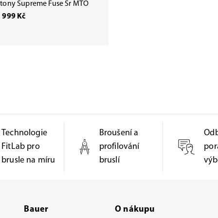
tony Supreme Fuse Sr MTO
 999 Kč
Technologie
Broušení a
Od
FitLab pro
profilování
por
brusle na míru
bruslí
výb
Bauer
O nákupu