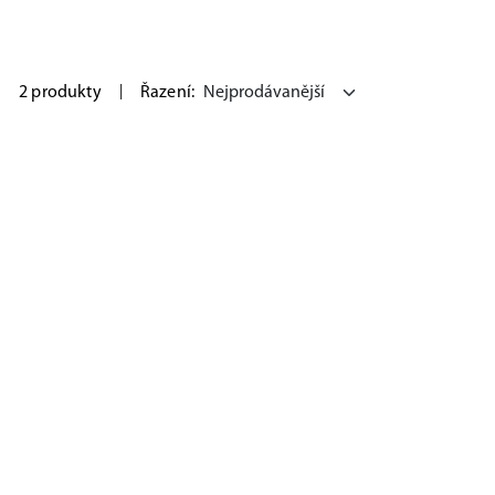
2 produkty
|
Řazení: