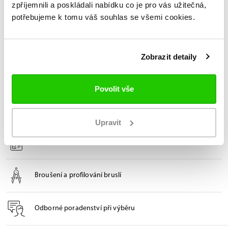
zpříjemnili a poskládali nabídku co je pro vás užitečná,
YOUTH
potřebujeme k tomu váš souhlas se všemi cookies.
Brusle Vapor X4 Yth
2 799 Kč
4 399 Kč
Zobrazit detaily
Povolit vše
12x v České republice
Oficiální prodejny Bauer
Upravit
Technologie FitLab pro brusle na míru
Broušení a profilování bruslí
Odborné poradenství při výběru