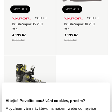
Sleva 34 %
Sleva 46 %
YOUTH
YOUTH
Brusle Vapor X5 PRO
Brusle Vapor 3X PRO
Yth
Yth
4 199 Kč
3 199 Kč
6 399 Kč
5 899 Kč
Vítejte! Povolíte používání cookies, prosím?
Sleva 36 %
Abychom vám návštěvu na našem webu co nejvíce