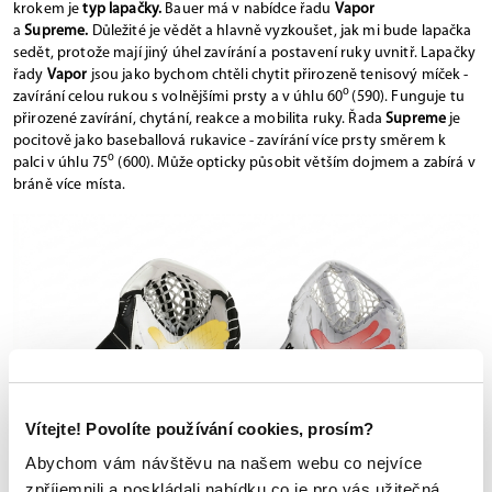
krokem je
typ lapačky.
Bauer má v nabídce řadu
Vapor
a
Supreme.
Důležité je vědět a hlavně vyzkoušet, jak mi bude lapačka
sedět, protože mají jiný úhel zavírání a postavení ruky uvnitř. Lapačky
řady
Vapor
jsou jako bychom chtěli chytit přirozeně tenisový míček -
o
zavírání celou rukou s volnějšími prsty a v úhlu 60
(590). Funguje tu
přirozené zavírání, chytání, reakce a mobilita ruky. Řada
Supreme
je
pocitově jako baseballová rukavice - zavírání více prsty směrem k
o
palci v úhlu 75
(600). Může opticky působit větším dojmem a zabírá v
bráně více místa.
Vítejte! Povolíte používání cookies, prosím?
Abychom vám návštěvu na našem webu co nejvíce
zpříjemnili a poskládali nabídku co je pro vás užitečná,