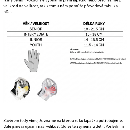
jasný Senior. Pokud, ale vybíráme první lapačku nebo přecházíme z
velikosti na velikost, tak k tomu nám pomůže převodová tabulka
níže.
Závěrem tedy víme, že známe na kterou ruku lapačku potřebujeme.
Dále jsme si ujasnili naši velikost (důležité zejména u dětí). Posledním