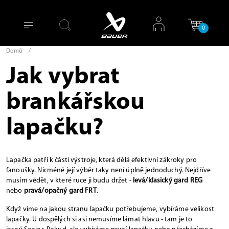
0
Domů
/
Jak vybrat
brankářskou
lapačku?
Lapačka patří k části výstroje, která dělá efektivní zákroky pro
fanoušky. Nicméně její výběr taky není úplně jednoduchý. Nejdříve
musím vědět, v které ruce ji budu držet -
levá/klasický gard REG
nebo
pravá/opačný gard FRT
.
Když víme na jakou stranu lapačku potřebujeme, vybíráme velikost
lapačky. U dospělých si asi nemusíme lámat hlavu - tam je to