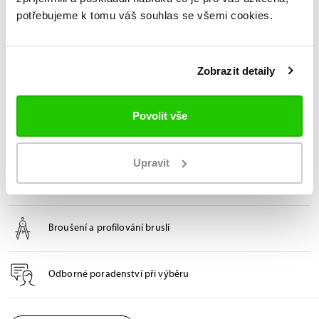
Jakmile si zjistíte co vlastně potřebujete, tak už se potřebujete jen
potřebujeme k tomu váš souhlas se všemi cookies.
rozhodnout jakou úroveň/stupeň ochrany chcete. Základní řadou je
model
Bauer GSX
(Youth, Junior, Intermediate, Senior), o level výše v
kategorii Performance je to
Bauer Vapor SV Pro + Bauer Supreme
SV90
(Junior, Intermediate, Senior) nebo top Elite
Bauer Vapor Flylite
Zobrazit detaily
+ Bauer Supreme Fuse.
12x v České republice
Povolit vše
Oficiální prodejny Bauer
Upravit
Technologie FitLab pro brusle na míru
Broušení a profilování bruslí
Odborné poradenství při výběru