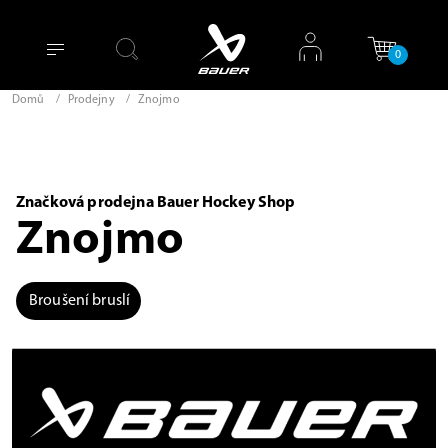
0
Domů
/
Prodejny
/
Znojmo
Značková prodejna Bauer Hockey Shop
Znojmo
Broušení bruslí