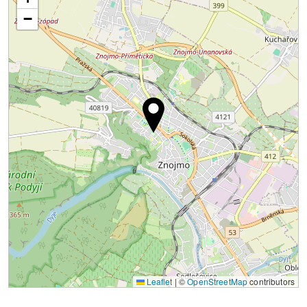
−
Leaflet
|
©
OpenStreetMap
contributors