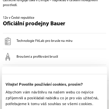
částečně funguje také v Evropě – například v českém hokejovém
prostředí.
12x v České republice
Oficiální prodejny Bauer
Technologie FitLab pro brusle na míru
Broušení a profilování bruslí
Odborné poradenství při výběru
Vítejte! Povolíte používání cookies, prosím?
Seznam prodejen
Abychom vám návštěvu na našem webu co nejvíce
zpříjemnili a poskládali nabídku co je pro vás užitečná,
potřebujeme k tomu váš souhlas se všemi cookies.