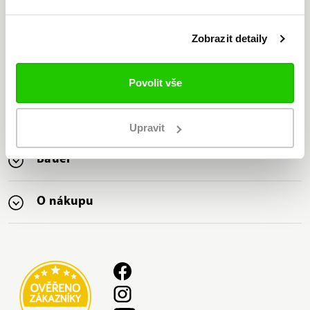
Zobrazit detaily
Jsme jediný oficiální
distributor značky Bauer v ČR
Povolit vše
Nabízíme nejširší sortiment
značky Bauer na trhu
Upravit
Bauer
O nákupu