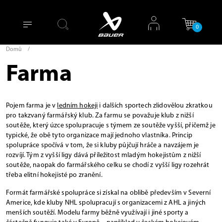
0
Domů
/
Farma
Pojem farma je v
ledním hokeji
i dalších sportech zlidovělou zkratkou
pro takzvaný farmářský klub. Za farmu se považuje klub z nižší
soutěže, který úzce spolupracuje s týmem ze soutěže vyšší, přičemž je
typické, že obě tyto organizace mají jednoho vlastníka. Princip
spolupráce spočívá v tom, že si kluby půjčují hráče a navzájem je
rozvíjí. Tým z vyšší ligy dává příležitost mladým hokejistům z nižší
soutěže, naopak do farmářského celku se chodí z vyšší ligy rozehrát
třeba elitní hokejisté po zranění.
Formát farmářské spolupráce si získal na oblibě především v Severní
Americe, kde kluby NHL spolupracují s organizacemi z AHL a jiných
menších soutěží. Modelu farmy běžně využívají i jiné sporty a