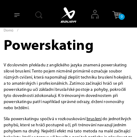
0
Domů
/
Powerskating
V doslovném překladu z anglického jazyka znamená powerskating
silové bruslení. Tento pojem nicméně primárně označuje soubor
různých cvičení, která napomáhají zlepšit techniku bruslení hokejistů,
a to amatérských i profesionálních. Zatímco začínající hráči se při
powerskatingu učí základní bruslařské postoje a pohyby, pokročilí
tyto dovednosti zdokonalují. K trénovaným dovednostem při
powerskatingu patří například správné odrazy, držení rovnováhy
nebo brždění.
Síla powerskatingu spočívá v rozkouskování
bruslení
do jednotlivých
pohybů, které se hráči postupně učí, při trénování navazují jedním
pohybem na druhý. Největší efekt má tato metoda na malé začínající