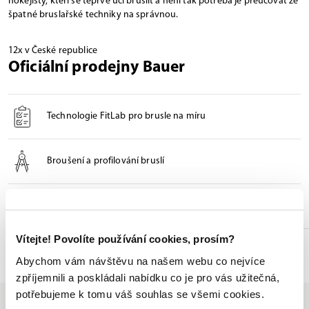
hokejisty, kteří se teprve učí bruslit a není tak potřeba je přeučovat ze
špatné bruslařské techniky na správnou.
12x v České republice
Oficiální prodejny Bauer
Technologie FitLab pro brusle na míru
Broušení a profilování bruslí
Odborné poradenství při výběru
Vítejte! Povolíte používání cookies, prosím?
Seznam prodejen
Abychom vám návštěvu na našem webu co nejvíce
zpříjemnili a poskládali nabídku co je pro vás užitečná,
potřebujeme k tomu váš souhlas se všemi cookies.