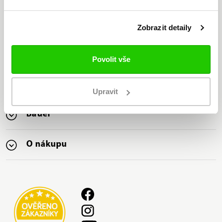
Zobrazit detaily
Jsme jediný oficiální
distributor značky Bauer v ČR
Povolit vše
Nabízíme nejširší sortiment
značky Bauer na trhu
Upravit
Bauer
O nákupu