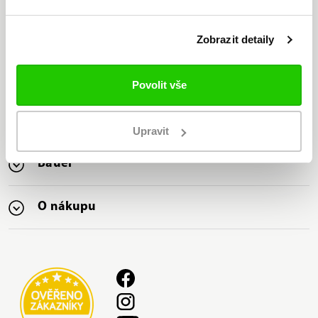
Zobrazit detaily
Jsme jediný oficiální
distributor značky Bauer v ČR
Povolit vše
Nabízíme nejširší sortiment
značky Bauer na trhu
Upravit
Bauer
O nákupu