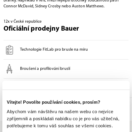
branky. Například v NHL mezi nejlepší útočníky současnosti patří
Connor McDavid, Sidney Crosby nebo Auston Matthews.
12x v České republice
Oficiální prodejny Bauer
Technologie FitLab pro brusle na míru
Broušení a profilování bruslí
Odborné poradenství při výběru
Vítejte! Povolíte používání cookies, prosím?
Seznam prodejen
Abychom vám návštěvu na našem webu co nejvíce
zpříjemnili a poskládali nabídku co je pro vás užitečná,
potřebujeme k tomu váš souhlas se všemi cookies.