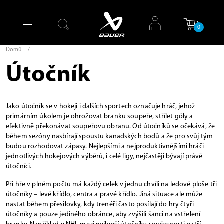
0
Domů
/
Útočník
Jako útočník se v hokeji i dalších sportech označuje
hráč
, jehož
primárním úkolem je ohrožovat
branku
soupeře, střílet góly a
efektivně překonávat soupeřovu obranu. Od útočníků se očekává, že
během sezóny nasbírají spoustu
kanadských bodů
a že pro svůj tým
budou rozhodovat zápasy. Nejlepšími a nejproduktivnějšími hráči
jednotlivých hokejových výběrů, i celé ligy, nejčastěji bývají právě
útočníci.
Při hře v plném počtu má každý celek v jednu chvíli na ledové ploše tři
útočníky – levé křídlo, centra a pravé křídlo. Jiná situace ale může
nastat během
přesilovky
, kdy trenéři často posílají do hry čtyři
útočníky a pouze jediného
obránce
, aby zvýšili šanci na vstřelení