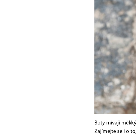
Boty mívají měkký
Zajímejte se i o t