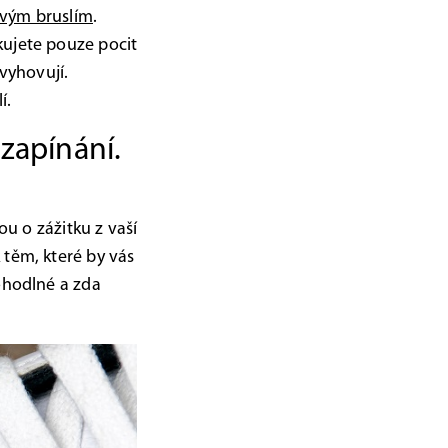
vým bruslím
.
kujete pouze pocit
vyhovují.
í.
zapínání.
ou o zážitku z vaší
 těm, které by vás
pohodlné a zda