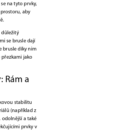
se na tyto prvky,
 prostoru, aby
tě.
 důležitý
mi se brusle dají
 brusle díky nim
e přezkami jako
y: Rám a
kovou stabilitu
riálů (například z
 odolnější a také
kčujícími prvky v