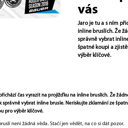
vás
Jaro je tu a s ním př
inline bruslích. Že 
správně vybrat inlin
špatné koupi a zjist
výběr klíčové.
 přichází čas vyrazit na projížďku na inline bruslích. Že žá
správně vybrat inline brusle. Neriskujte zklamání ze špatné
u pro výběr klíčové.
uslí není žádná věda. Stačí jen vědět, na co si dát pozor.