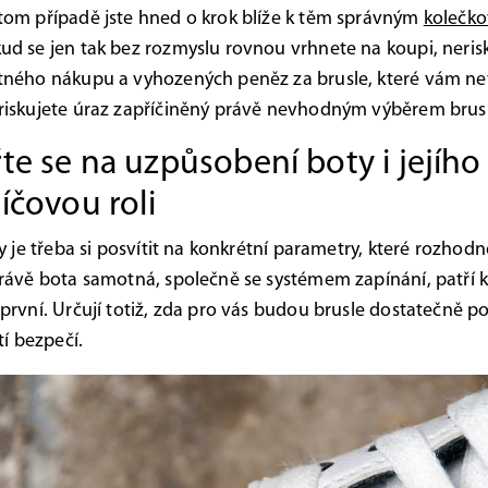
tom případě jste hned o krok blíže k těm správným
kolečko
ud se jen tak bez rozmyslu rovnou vrhnete na koupi, neris
tného nákupu a vyhozených peněz za brusle, které vám ne
riskujete úraz zapříčiněný právě nevhodným výběrem brusl
e se na uzpůsobení boty i jejího 
líčovou roli
dy je třeba si posvítit na konkrétní parametry, které rozhodn
právě bota samotná, společně se systémem zapínání, patří k
 první. Určují totiž, zda pro vás budou brusle dostatečně 
tí bezpečí.