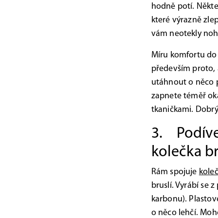
hodně potí. Někte
které výrazně zlep
vám neotekly nohy.
Míru komfortu do 
především proto, a
utáhnout o něco p
zapnete téměř oka
tkaničkami. Dobrý
3. Podívej
kolečka br
Rám spojuje
kole
bruslí. Vyrábí se 
karbonu). Plastové
o něco lehčí. Moh