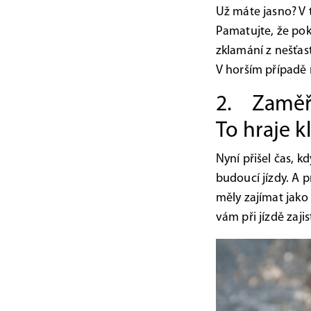
Už máte jasno? V 
Pamatujte, že pok
zklamání z nešťas
V horším případě 
2. Zaměřt
To hraje k
Nyní přišel čas, k
budoucí jízdy. A 
měly zajímat jako
vám při jízdě zajis