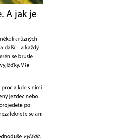
 A jak je
 několik různých
 a další – a každý
terén se brusle
vyjížďky. Vše
 proč a kde s nimi
ušený jezdec nebo
projedete po
 nezaleknete se ani
 jednoduše
vyřádit.