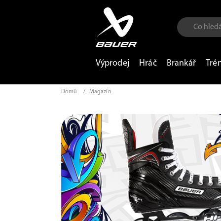
Výprodej
Hráč
Brankář
Tré
Domů
/
Magazín