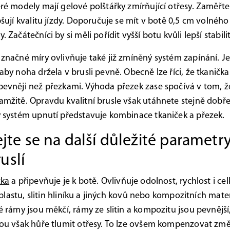
ré modely mají gelové polštářky zmírňující otřesy. Zaměřte 
šují kvalitu jízdy. Doporučuje se mít v botě 0,5 cm volného
 Začátečníci by si měli pořídit vyšší botu kvůli lepší stabili
značné míry ovlivňuje také již zmíněný systém zapínání. Je
by noha držela v brusli pevně. Obecně lze říci, že tkanička
evněji než přezkami. Výhoda přezek zase spočívá v tom, že
mžitě. Opravdu kvalitní brusle však utáhnete stejně dobř
 systém upnutí představuje kombinace tkaniček a přezek.
te se na další důležité parametr
uslí
čka
a připevňuje je k botě. Ovlivňuje odolnost, rychlost i cel
z plastu, slitin hliníku a jiných kovů nebo kompozitních mate
 rámy jsou měkčí, rámy ze slitin a kompozitu jsou pevnější,
ou však hůře tlumit otřesy. To lze ovšem kompenzovat změ