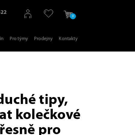
522
0
ín
Pro týmy
Prodejny
Kontakty
duché tipy,
rat kolečkové
přesně pro