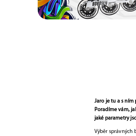
Jaro je tu a s ním
Poradíme vám, jak 
jaké parametry jso
Výběr správných br