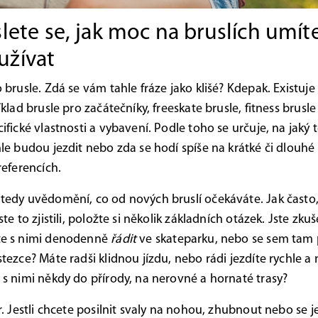
te se, jak moc na bruslích umíte.
užívat
 brusle. Zdá se vám tahle fráze jako klišé? Kdepak. Existuje
íklad brusle pro začátečníky, freeskate brusle, fitness brusle
ifické vlastnosti a vybavení. Podle toho se určuje, na jaký 
le budou jezdit nebo zda se hodí spíše na krátké či dlouhé 
referencích.
tedy uvědomění, co od nových bruslí očekáváte. Jak často,
ste to zjistili, položte si několik základních otázek. Jste zk
te s nimi denodenně
řádit
ve skateparku, nebo se sem tam 
tezce? Máte radši klidnou jízdu, nebo rádi jezdíte rychle a
 s nimi někdy do přírody, na nerovné a hornaté trasy?
ěr. Jestli chcete posilnit svaly na nohou, zhubnout nebo se