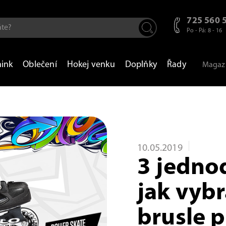
725 560 
Po - Pá: 8 - 16
nink
Oblečení
Hokej venku
Doplňky
Řady
Magaz
10.05.2019
3 jedno
jak vyb
brusle 