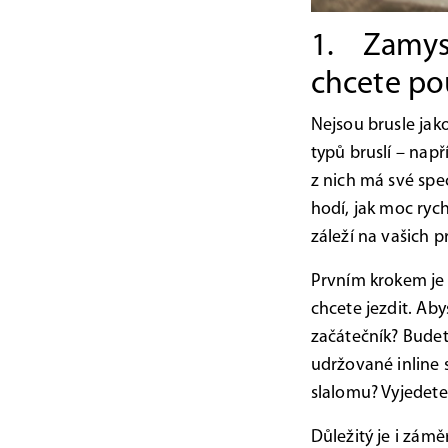
1. Zamysle
chcete po
Nejsou brusle jako
typů bruslí – např
z nich má své spec
hodí, jak moc rych
záleží na vašich p
Prvním krokem je 
chcete jezdit. Aby
začátečník? Bude
udržované inline s
slalomu? Vyjedete
Důležitý je i zám