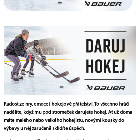
Radost ze hry, emoce i hokejové přátelství. To všechno hráči
nadělíte, když mu pod stromeček darujete hokej. Ať už doma
máte malého nebo velkého hokejistu, novými kousky do
výbavy u něj zaručeně sklidíte úspěch.