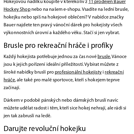
Hokejovou nadílku koupíte v kterékoliv z
11 prodejen Bauer
Hockey Shop
nebo na našem e-shopu.
Vsadíte na lední brusle,
hokejku nebo spíš na hokejové oblečení? V nabídce značky
Bauer najdete ten pravý vánoční dárek pro hokejisty všech
výkonnostních úrovní a každého věku. Stačí si jen vybrat.
Brusle pro rekreační hráče i profíky
Každý hokejista potřebuje jednou za čas nové
brusle
, Vánoce
jsou k jejich pořízení ideální příležitostí. Vybírat můžete z
široké nabídky bruslí pro
profesionální hokejisty
i
rekreační
hráče
, ale také pro malé sportovce, kteří s hokejem teprve
začínají.
Dárkem v podobě pánských nebo dámských bruslí navíc
můžete udělat radost i těm, kteří sice hokej nehrají, ale rádi si
jen tak zabruslí na ledě.
Darujte revoluční hokejku