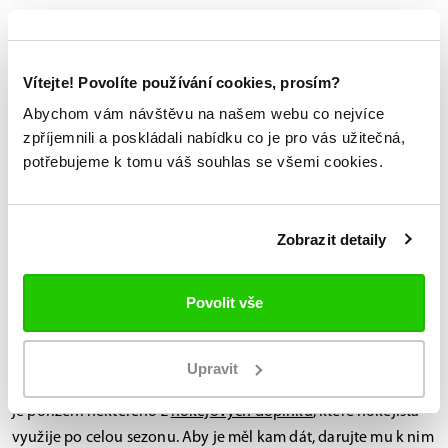
Hokejové oblečení aneb hráčem i mimo
led
Vítejte! Povolíte používání cookies, prosím?
Jako hokejový Ježíšek se nemusíte omezovat jen na výstroj.
Abychom vám návštěvu na našem webu co nejvíce
Všichni milovníci hokeje rádi zazáří i mimo led, například ve
zpříjemnili a poskládali nabídku co je pro vás užitečná,
sportovní mikině
,
tričku
nebo
bundě
.
potřebujeme k tomu váš souhlas se všemi cookies.
Ponořte se do nabídky nových kousků, do sekce s výprodejem
nebo nejširšího výběru fanouškovského
zboží od americké
Zobrazit detaily
značky 47 Brand
. Ta do prodejen a e-shopu Bauer dodává
oblečení v barvách týmů NHL.
Povolit vše
Radost udělají i doplňky nebo hokejová
taška
Upravit
I malé hokejové dárky udělají velkou radost. Sázkou na jistotu
je pořízení některého z
hokejových doplňků
, které hokejista
využije po celou sezonu. Aby je měl kam dát, darujte mu k nim