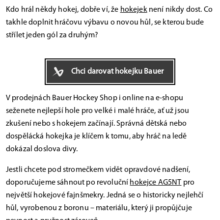
Kdo hrál někdy hokej, dobře ví, že
hokejek
není nikdy dost. Co
takhle doplnit hráčovu výbavu o novou hůl, se kterou bude
střílet jeden gól za druhým?
Chci darovat hokejku Bauer
V prodejnách Bauer Hockey Shop i online na e-shopu
seženete nejlepší hole pro velké i malé hráče, ať už jsou
zkušení nebo s hokejem začínají. Správná dětská nebo
dospělácká hokejka je klíčem k tomu, aby hráč na ledě
dokázal doslova divy.
Jestli chcete pod stromečkem vidět opravdové nadšení,
doporučujeme sáhnout po revoluční
hokejce AG5NT
pro
největší hokejové fajnšmekry. Jedná se o historicky nejlehčí
hůl, vyrobenou z boronu – materiálu, který ji propůjčuje