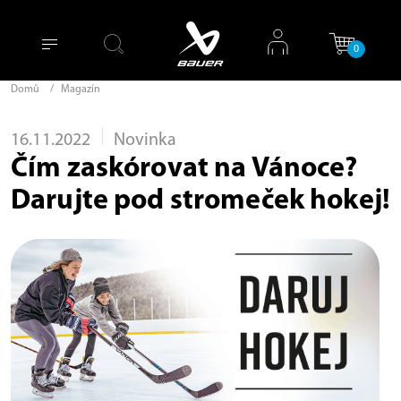
0
Domů
/
Magazín
16.11.2022
Novinka
Čím zaskórovat na Vánoce?
Darujte pod stromeček hokej!