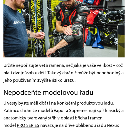
Určitě nepořizujte větší ramena, než jaká je vaše velikost – což
platí dvojnásob u dětí. Takový chránič může být nepohodlný a
jeho používáním zvýšíte riziko úrazu.
Nepodceňte modelovou řadu
U vesty byste měli dbát i na konkrétní produktovou řadu.
Zatímco chrániče modelů Vapor a Supreme mají spíš klasický a
anatomicky tvarovaný střih v oblasti břicha i ramen,
model
PRO SERIES
navazuje na dříve oblíbenou řadu Nexus