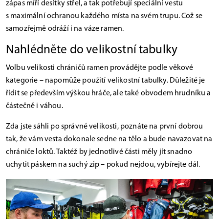
zápas míří desítky střel, a tak potřebují speciální vestu
s maximální ochranou každého místa na svém trupu. Což se
samozřejmě odráží i na váze ramen.
Nahlédněte do velikostní tabulky
Volbu velikosti chráničů ramen provádějte podle věkové
kategorie – napomůže použití velikostní tabulky. Důležité je
řídit se především výškou hráče, ale také obvodem hrudníku a
částečně i váhou.
Zda jste sáhli po správné velikosti, poznáte na první dobrou
tak, že vám vesta dokonale sedne na tělo a bude navazovat na
chrániče loktů. Taktéž by jednotlivé části měly jít snadno
uchytit páskem na suchý zip – pokud nejdou, vybírejte dál.