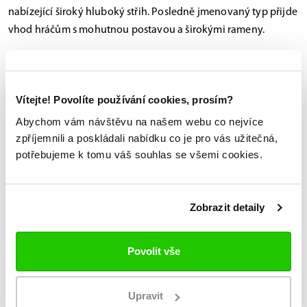
nabízející široký hluboký střih. Posledně jmenovaný typ přijde
vhod hráčům s mohutnou postavou a širokými rameny.
Pohodlí, pohodlí a ještě jednou pohodlí
U chráničů ramen – více než u kterékoliv jiné části výstroje –
Vítejte! Povolíte používání cookies, prosím?
platí, že by měla padnout jako ulitá. Pokud jste zvolili vestu
přesně podle velikostní tabulky, ale necítíte se v ní dobře,
Abychom vám návštěvu na našem webu co nejvíce
zpříjemnili a poskládali nabídku co je pro vás užitečná,
vyzkoušejte ještě jiný rozměr.
potřebujeme k tomu váš souhlas se všemi cookies.
Zobrazit detaily
Povolit vše
Upravit