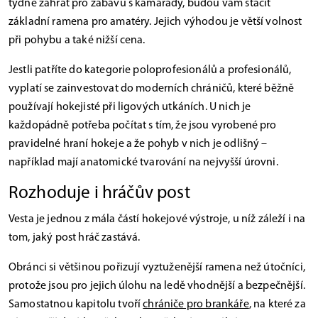
týdně zahrát pro zábavu s kamarády, budou vám stačit
základní ramena pro amatéry. Jejich výhodou je větší volnost
při pohybu a také nižší cena.
Jestli patříte do kategorie poloprofesionálů a profesionálů,
vyplatí se zainvestovat do moderních chráničů, které běžně
používají hokejisté při ligových utkáních. U nich je
každopádně potřeba počítat s tím, že jsou vyrobené pro
pravidelné hraní hokeje a že pohyb v nich je odlišný –
například mají anatomické tvarování na nejvyšší úrovni.
Rozhoduje i hráčův post
Vesta je jednou z mála částí hokejové výstroje, u níž záleží i na
tom, jaký post hráč zastává.
Obránci si většinou pořizují vyztuženější ramena než útočníci,
protože jsou pro jejich úlohu na ledě vhodnější a bezpečnější.
Samostatnou kapitolu tvoří
chrániče pro brankáře
, na které za