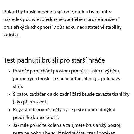
Pokud by brusle neseděla správně, mohlo by to mít za
následek puchýře, předčasné opotřebení brusle a snížení
bruslařských schopností v důsledku nedostatečné stability
kotníku.
Test padnutí bruslí pro starší hráče
Protože ponechání prostoru pro růst – jako u výběru
juniorských bruslí – již není nutné, hledejte přiléhavý
střih.
S patou zatlačenou do zadní části brusle zavažte tkaničky
jako při bruslení.
Když stojíte rovně, měly by se prsty nohou dotýkat
předního konce bruslí.
Jakmile pokrčíte kolena a zaujmete bruslařský postoj,
prsty na nohou by se již přední části bruslí dotýkat