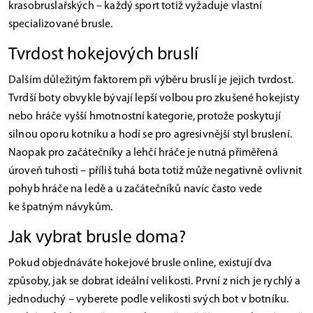
krasobruslařských – každý sport totiž vyžaduje vlastní
specializované brusle.
Tvrdost hokejových bruslí
Dalším důležitým faktorem při výběru bruslí je jejich tvrdost.
Tvrdší boty obvykle bývají lepší volbou pro zkušené hokejisty
nebo hráče vyšší hmotnostní kategorie, protože poskytují
silnou oporu kotníku a hodí se pro agresivnější styl bruslení.
Naopak pro začátečníky a lehčí hráče je nutná přiměřená
úroveň tuhosti – příliš tuhá bota totiž může negativně ovlivnit
pohyb hráče na ledě a u začátečníků navíc často vede
ke špatným návykům.
Jak vybrat brusle doma?
Pokud objednáváte hokejové brusle online, existují dva
způsoby, jak se dobrat ideální velikosti. První z nich je rychlý a
jednoduchý – vyberete podle velikosti svých bot v botníku.