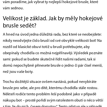
vám poradíme, jak vybrat ty nejlepší hokejové brusle, které
vám sednou.
Velikost je základ. Jak by měly hokejové
brusle sedět?
A hned na úvod jedna důležitá rada, bez které se neobejdete:
nikdy neodvíjejte číslo bruslí od své obvyklé velikosti bot! Na
rozdíl od klasické obuvi totiž u bruslí potřebujete, aby
obepínaly chodidla co možná nejpřilnavěji. Výsledek poznáte
sami: pokud se budete skutečně řídit našimi radami, tak si
domů nepochybně přinesete brusle o jedno či pár čísel menší,
než jsou vaše boty.
Trochu složitější situace ovšem nastává, pokud nevybíráte
brusle pro sebe, ale pro dítě, kterému chodidla stále rostou.
Někteří rodiče tento problém řeší podobně jako v případě
nákupu bot – prostě pořídí svým ratolestem obutí o něco větší
s tím, že do nich „časem dorostou“. Tento přístup ale v případě