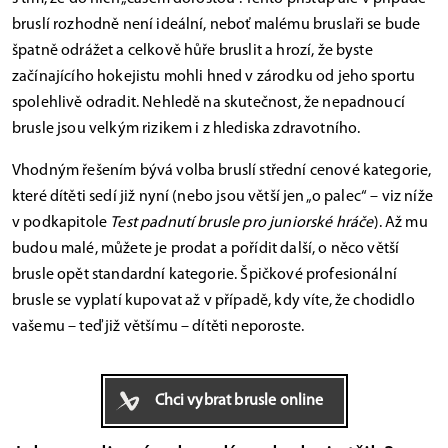
bruslí rozhodně není ideální, neboť malému bruslaři se bude
špatně odrážet a celkově hůře bruslit a hrozí, že byste
začínajícího hokejistu mohli hned v zárodku od jeho sportu
spolehlivě odradit. Nehledě na skutečnost, že nepadnoucí
brusle jsou velkým rizikem i z hlediska zdravotního.
Vhodným řešením bývá volba bruslí střední cenové kategorie,
které dítěti sedí již nyní (nebo jsou větší jen „o palec“ – viz níže
v podkapitole
Test padnutí brusle pro juniorské hráče
). Až mu
budou malé, můžete je prodat a pořídit další, o něco větší
brusle opět standardní kategorie. Špičkové profesionální
brusle se vyplatí kupovat až v případě, kdy víte, že chodidlo
vašemu – teď již většímu – dítěti neporoste.
Chci vybrat brusle online