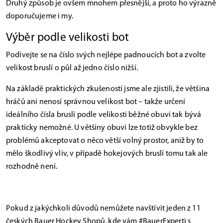
Druhý způsob je ovšem mnohem přesnější, a proto ho výrazně
doporučujeme i my.
Výběr podle velikosti bot
Podívejte se na číslo svých nejlépe padnoucích bot a zvolte
velikost bruslí o půl až jedno číslo nižší.
Na základě praktických zkušeností jsme ale zjistili, že většina
hráčů ani nenosí správnou velikost bot – takže určení
ideálního čísla bruslí podle velikosti běžné obuvi tak bývá
prakticky nemožné. U většiny obuvi lze totiž obvykle bez
problémů akceptovat o něco větší volný prostor, aniž by to
mělo škodlivý vliv, v případě hokejových bruslí tomu tak ale
rozhodně není.
Pokud z jakýchkoli důvodů nemůžete navštívit jeden z 11
českých
Bauer Hockey Shopů
, kde vám #BauerExperti s