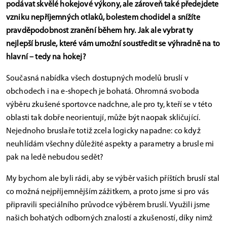
podávat skvělé hokejové výkony, ale zároveň také předejdete
vzniku nepříjemných otlaků, bolestem chodidel a snížíte
pravděpodobnost zranění během hry. Jak ale vybrat ty
nejlepší brusle, které vám umožní soustředit se výhradně na to
hlavní – tedy na hokej?
Současná nabídka všech dostupných modelů bruslí v
obchodech i na e-shopech je bohatá. Ohromná svoboda
výběru zkušené sportovce nadchne, ale pro ty, kteří se v této
oblasti tak dobře neorientují, může být naopak skličující.
Nejednoho bruslaře totiž zcela logicky napadne: co když
neuhlídám všechny důležité aspekty a parametry a brusle mi
pak na ledě nebudou sedět?
My bychom ale byli rádi, aby se výběr vašich příštích bruslí stal
co možná nejpříjemnějším zážitkem, a proto jsme si pro vás
připravili speciálního průvodce výběrem bruslí. Využili jsme
našich bohatých odborných znalostí a zkušeností, díky nimž