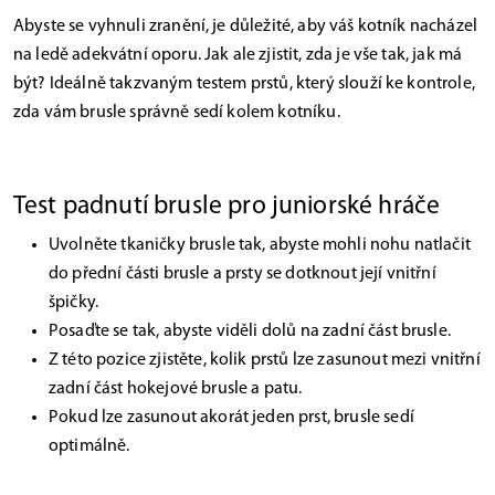
Abyste se vyhnuli zranění, je důležité, aby váš kotník nacházel
na ledě adekvátní oporu. Jak ale zjistit, zda je vše tak, jak má
být? Ideálně takzvaným testem prstů, který slouží ke kontrole,
zda vám brusle správně sedí kolem kotníku.
Test padnutí brusle pro juniorské hráče
Uvolněte tkaničky brusle tak, abyste mohli nohu natlačit
do přední části brusle a prsty se dotknout její vnitřní
špičky.
Posaďte se tak, abyste viděli dolů na zadní část brusle.
Z této pozice zjistěte, kolik prstů lze zasunout mezi vnitřní
zadní část hokejové brusle a patu.
Pokud lze zasunout akorát jeden prst, brusle sedí
optimálně.