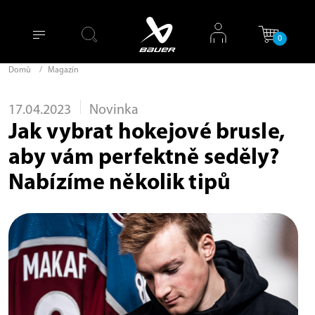
0
Domů
/
Magazín
17.04.2023
Novinka
Jak vybrat hokejové brusle,
aby vám perfektně seděly?
Nabízíme několik tipů