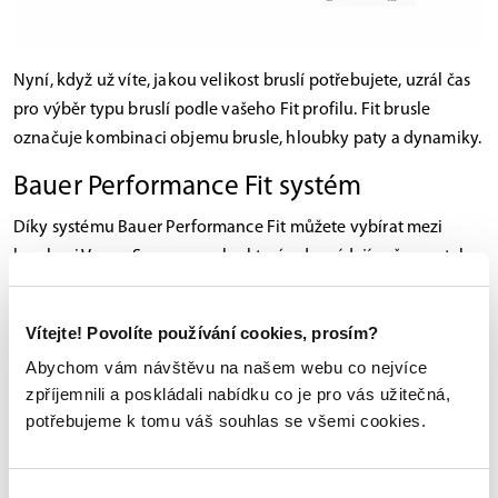
Nyní, když už víte, jakou velikost bruslí potřebujete, uzrál čas
pro výběr typu bruslí podle vašeho Fit profilu. Fit brusle
označuje kombinaci objemu brusle, hloubky paty a dynamiky.
Bauer Performance Fit systém
Díky systému Bauer Performance Fit můžete vybírat mezi
bruslemi
Vapor
,
Supreme
nebo které odpovídají vašemu stylu
bruslení. Získáte tak jistotu, že vám bude vyhovovat jeden ze
tří nabízených střihů, které zahrnují nejrůznější tvary nohou.
Vítejte! Povolíte používání cookies, prosím?
Vapor
Abychom vám návštěvu na našem webu co nejvíce
zpříjemnili a poskládali nabídku co je pro vás užitečná,
Jsou vhodné pro frekvenční styl jízdy, při kterém jde o
potřebujeme k tomu váš souhlas se všemi cookies.
dynamickou rychlost, otočky rychlé brždění či starty a náhlé
změny směru.