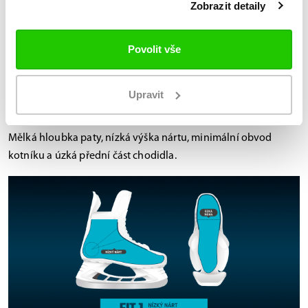
Zobrazit detaily
Supreme
Jsou naopak vhodné pro silový styl jízdy s dlouhými odrazy a
Povolit vše
širokými oblouky, při kterých oceníte vysokou stabilitu.
Upravit
Fit 1 – nízký profil
Mělká hloubka paty, nízká výška nártu, minimální obvod
kotníku a úzká přední část chodidla.