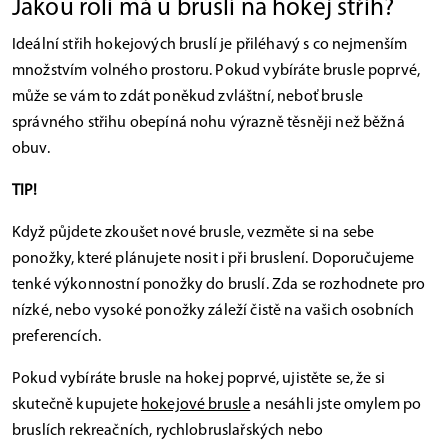
Jakou roli má u bruslí na hokej střih?
Ideální střih hokejových bruslí je přiléhavý s co nejmenším
množstvím volného prostoru. Pokud vybíráte brusle poprvé,
může se vám to zdát poněkud zvláštní, neboť brusle
správného střihu obepíná nohu výrazně těsněji než běžná
obuv.
TIP!
Když půjdete zkoušet nové brusle, vezměte si na sebe
ponožky, které plánujete nosit i při bruslení. Doporučujeme
tenké výkonnostní ponožky do bruslí. Zda se rozhodnete pro
nízké, nebo vysoké ponožky záleží čistě na vašich osobních
preferencích.
Pokud vybíráte brusle na hokej poprvé, ujistěte se, že si
skutečně kupujete
hokejové brusle
a nesáhli jste omylem po
bruslích rekreačních, rychlobruslařských nebo