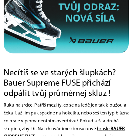
Necítíš se ve starých šlupkách?
Bauer Supreme FUSE přichází
odpálit tvůj průměrnej skluz !
Ruku na srdce. Patříš mezi ty, co se na ledě jen tak kloužou a
čekají, až jim puk spadne na hokejku, nebo seš ten typ blázna,
co hraje v permanentním overdrivu? Pokud seš ta druhá
skupina, zbystři. Na trh uvádíme zbrusu nové
brusle
BAUER