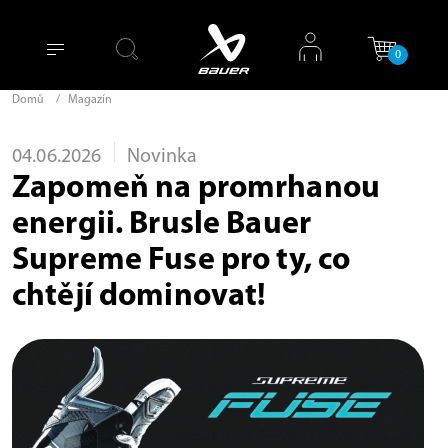
0
Domů
/
Magazín
04.06.2026
Novinka
Zapomeň na promrhanou
energii. Brusle Bauer
Supreme Fuse pro ty, co
chtějí dominovat!