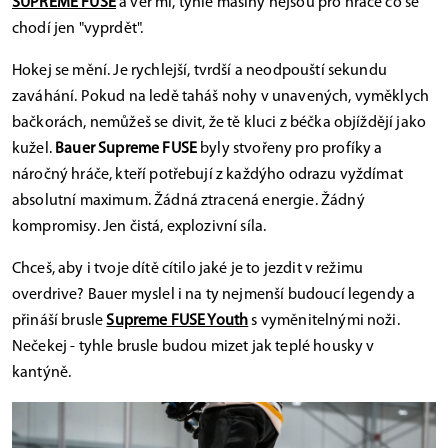
SUPREME FUSE
a věř mi, tyhle mašiny nejsou pro hráče co se
chodí jen "vyprdět".
Hokej se mění. Je rychlejší, tvrdší a neodpouští sekundu
zaváhání. Pokud na ledě taháš nohy v unavených, vyměklych
bačkorách, nemůžeš se divit, že tě kluci z béčka objíždějí jako
kužel.
Bauer Supreme FUSE
byly stvořeny pro profíky a
náročný hráče, kteří potřebují z každýho odrazu vyždímat
absolutní maximum. Žádná ztracená energie. Žádný
kompromisy. Jen čistá, explozivní síla.
Chceš, aby i tvoje dítě cítilo jaké je to jezdit v režimu
overdrive? Bauer myslel i na ty nejmenší budoucí legendy a
přináší brusle
Supreme FUSE Youth
s vyměnitelnými noži.
Nečekej - tyhle brusle budou mizet jak teplé housky v
kantýně.