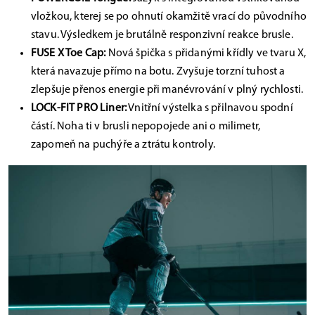
vložkou, kterej se po ohnutí okamžitě vrací do původního
stavu. Výsledkem je brutálně responzivní reakce brusle.
FUSE X Toe Cap:
Nová špička s přidanými křídly ve tvaru X,
která navazuje přímo na botu. Zvyšuje torzní tuhost a
zlepšuje přenos energie při manévrování v plný rychlosti.
LOCK-FIT PRO Liner:
Vnitřní výstelka s přilnavou spodní
částí. Noha ti v brusli nepopojede ani o milimetr,
zapomeň na puchýře a ztrátu kontroly.