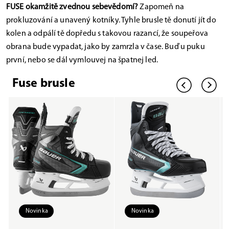
FUSE okamžitě zvednou sebevědomí?
Zapomeň na
prokluzování a unavený kotníky. Tyhle brusle tě donutí jít do
kolen a odpálí tě dopředu s takovou razancí, že soupeřova
obrana bude vypadat, jako by zamrzla v čase. Buď u puku
první, nebo se dál vymlouvej na špatnej led.
Fuse brusle
Novinka
Novinka