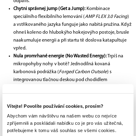
odpálíš.
Chytni správnej jump (Get a Jump):
Kombinace
speciálního flexibilního lemování (
AMP FLEX 3.0 Facing
)
a vstřikovaného jazyka funguje jako nabitá pružina. Když
ohneš koleno do hlubokýho hokejovýho postoje, brusle
naakumuluje energii a při startu tě doslova katapultuje
vpřed.
Nula promrhané energie (No Wasted Energy):
Trpíš na
mikropohyby nohy v botě? Jednodílná kovaná
karbonová podrážka (
Forged Carbon Outsole
) s
integrovanou tlačnou deskou pod chodidlem
minimalizuje jakoukoli kompresi nebo ztrátu síly. Co dáš
ze stehen, to jde rovnou do ledu.
Vítejte! Povolíte používání cookies, prosím?
Abychom vám návštěvu na našem webu co nejvíce
zpříjemnili a poskládali nabídku co je pro vás užitečná,
potřebujeme k tomu váš souhlas se všemi cookies.