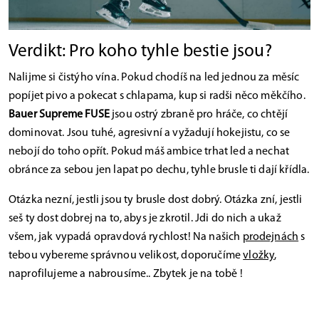
Verdikt: Pro koho tyhle bestie jsou?
Nalijme si čistýho vína. Pokud chodíš na led jednou za měsíc
popíjet pivo a pokecat s chlapama, kup si radši něco měkčího.
Bauer Supreme FUSE
jsou ostrý zbraně pro hráče, co chtějí
dominovat. Jsou tuhé, agresivní a vyžadují hokejistu, co se
nebojí do toho opřít. Pokud máš ambice trhat led a nechat
obránce za sebou jen lapat po dechu, tyhle brusle ti dají křídla.
Otázka nezní, jestli jsou ty brusle dost dobrý. Otázka zní, jestli
seš ty dost dobrej na to, abys je zkrotil. Jdi do nich a ukaž
všem, jak vypadá opravdová rychlost! Na našich
prodejnách
s
tebou vybereme správnou velikost, doporučíme
vložky
,
naprofilujeme a nabrousíme.. Zbytek je na tobě !