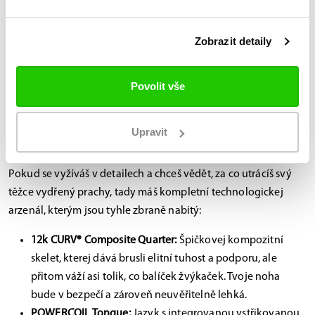
Zobrazit detaily
Povolit vše
Rozborka materiálu: Co tě drží nad
Upravit
ledem?
Pokud se vyžíváš v detailech a chceš vědět, za co utrácíš svý
těžce vydřený prachy, tady máš kompletní technologickej
arzenál, kterým jsou tyhle zbraně nabitý:
12k CURV® Composite Quarter:
Špičkovej kompozitní
skelet, kterej dává brusli elitní tuhost a podporu, ale
přitom váží asi tolik, co balíček žvýkaček. Tvoje noha
bude v bezpečí a zároveň neuvěřitelně lehká.
POWERCOIL Tongue:
Jazyk s integrovanou vstřikovanou