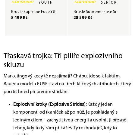
YOUTH
SENIOR
Brusle Supreme Fuse Yth
Brusle Supreme Fuse Sr
8 499 Kč
28 599 Kč
Třaskavá trojka: Tři pilíře explozivního
skluzu
Marketingový kecy tě nezajímají? Chápu, jde se k faktům.
Bauer u modelu FUSE staví na třech klíčových atributech, který
pocítíš hned při prvním střídání:
Explozivní kroky (Explosive Strides):
Každý jeden
komponent, od tkaniček až po nůž, je poskládaný s
jediným cílem – zachytit tvou energii a uvolnit ji přesně
tehdy, kdy to ty sám přikážeš. Ty rozhoduješ, kdy to