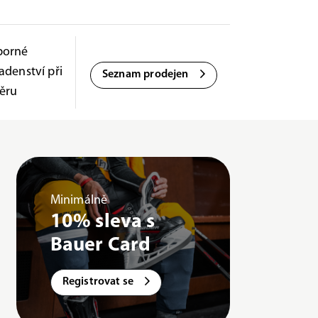
borné
adenství při
Seznam prodejen
ěru
Minimálně
10% sleva s
Bauer Card
Registrovat se