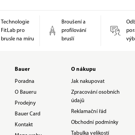
Technologie
Broušení a
Od
FitLab pro
profilování
por
brusle na míru
bruslí
výb
Bauer
O nákupu
Poradna
Jak nakupovat
O Baueru
Zpracování osobních
údajů
Prodejny
Reklamační řád
Bauer Card
Obchodní podmínky
Kontakt
Tabulka velikostí