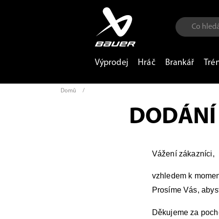
Výprodej
Hráč
Brankář
Tré
Domů
/
DODÁNÍ
Vážení zákazníci,
vzhledem k moment
Prosíme Vás, abyst
Děkujeme za poch