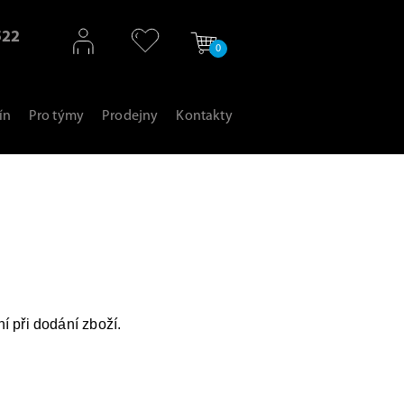
522
0
ín
Pro týmy
Prodejny
Kontakty
 při dodání zboží.