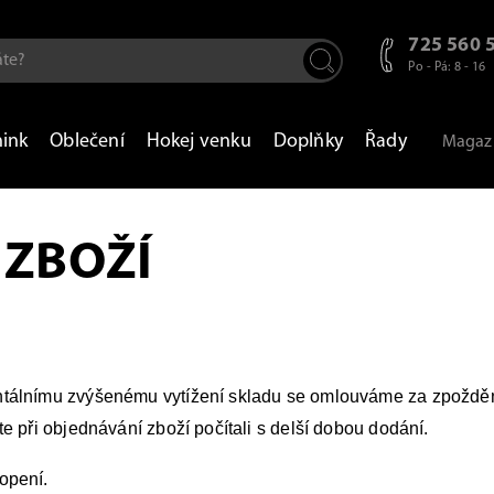
725 560 
Po - Pá: 8 - 16
nink
Oblečení
Hokej venku
Doplňky
Řady
Magaz
 ZBOŽÍ
álnímu zvýšenému vytížení skladu se omlouváme za zpoždění
e při objednávání zboží počítali s delší dobou dodání.
opení.