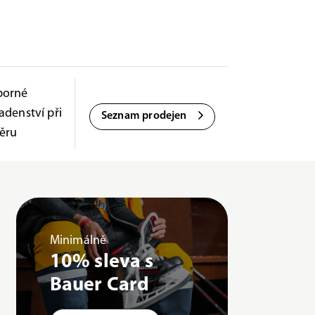
borné
adenství při
Seznam prodejen
ěru
Minimálně
10% sleva s
Bauer Card