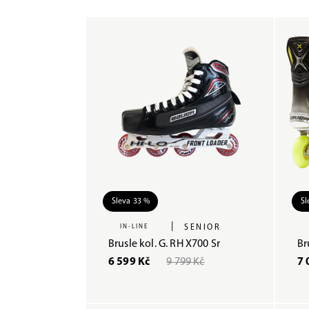
Sleva 33 %
Sl
|
IN-LINE
SENIOR
Brusle kol. G. RH X700 Sr
Br
6 599 Kč
9 799 Kč
7 