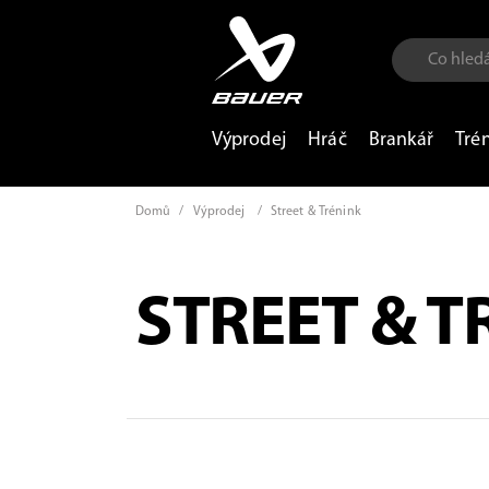
Výprodej
Hráč
Brankář
Tré
Domů
/
Výprodej
/
Street & Trénink
STREET & T