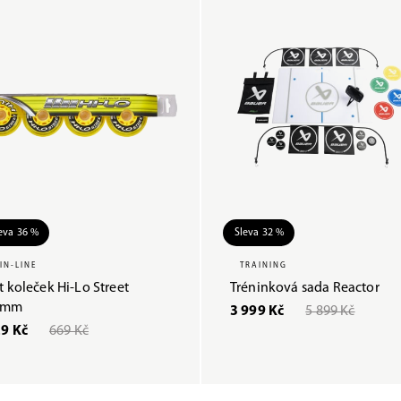
eva 36 %
Sleva 32 %
IN-LINE
TRAINING
t koleček Hi-Lo Street
Tréninková sada Reactor
8mm
3 999 Kč
5 899 Kč
9 Kč
669 Kč