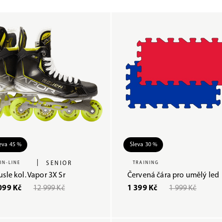
eva 45 %
Sleva 30 %
|
IN-LINE
SENIOR
TRAINING
usle kol. Vapor 3X Sr
Červená čára pro umělý led
099 Kč
12 999 Kč
1 399 Kč
1 999 Kč