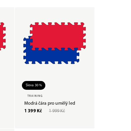
Sleva 30 %
TRAINING
Modrá čára pro umělý led
1 399 Kč
1 999 Kč