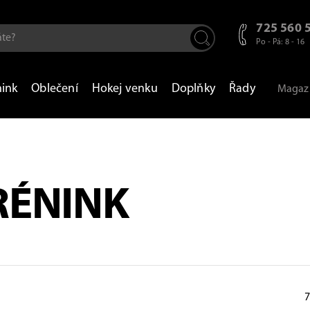
725 560 
Po - Pá: 8 - 16
nink
Oblečení
Hokej venku
Doplňky
Řady
Magaz
RÉNINK
7