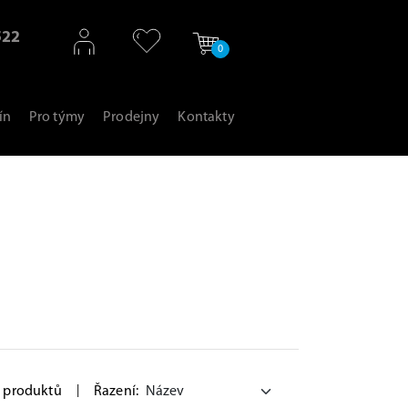
522
0
ín
Pro týmy
Prodejny
Kontakty
 produktů
|
Řazení: