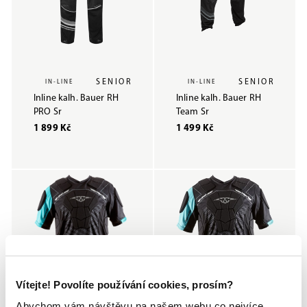
SENIOR
SENIOR
IN-LINE
IN-LINE
Inline kalh. Bauer RH
Inline kalh. Bauer RH
PRO Sr
Team Sr
1 899 Kč
1 499 Kč
Vítejte! Povolíte používání cookies, prosím?
Abychom vám návštěvu na našem webu co nejvíce