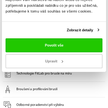
Novinka
zpříjemnili a poskládali nabídku co je pro vás užitečná,
JUNIOR
IN-LINE
SENIOR
IN-LINE
potřebujeme k tomu váš souhlas se všemi cookies.
Inline Triko Mission
Inline Triko Mission
RHCore Jr
RHCore Sr
2 199 Kč
2 499 Kč
Zobrazit detaily
Povolit vše
12x v České republice
Oficiální prodejny Bauer
Upravit
Technologie FitLab pro brusle na míru
Broušení a profilování bruslí
Odborné poradenství při výběru