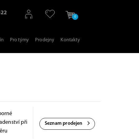
522
0
ín
Pro týmy
Prodejny
Kontakty
borné
adenství při
Seznam prodejen
ěru