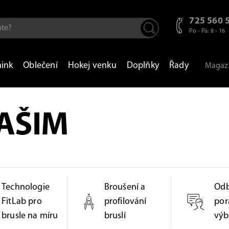
725 560 
Po - Pá: 8 - 16
nink
Oblečení
Hokej venku
Doplňky
Řady
Magaz
AŠIM
Technologie
Broušení a
Od
FitLab pro
profilování
por
brusle na míru
bruslí
výb