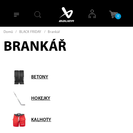
0
Domů
/
BLACK FRIDAY
/
Brankář
BRANKÁŘ
BETONY
HOKEJKY
KALHOTY