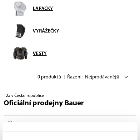
LAPAČKY
VYRÁŽEČKY
VESTY
0 produktů
|
Řazení:
12x v České republice
Oficiální prodejny Bauer
Technologie FitLab pro brusle na míru