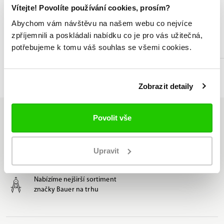
Vítejte! Povolíte používání cookies, prosím?
Broušení a profilování bruslí
Abychom vám návštěvu na našem webu co nejvíce
zpříjemnili a poskládali nabídku co je pro vás užitečná,
Odborné poradenství při výběru
potřebujeme k tomu váš souhlas se všemi cookies.
Seznam prodejen
Zobrazit detaily
Povolit vše
Upravit
Jsme jediný oficiální
distributor značky Bauer v ČR
Nabízíme nejširší sortiment
značky Bauer na trhu