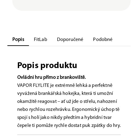
Popis
FitLab
Doporučené
Podobné
Popis produktu
Ovládni hru přímo z brankoviště.
VAPOR FLYLITE je extrémně lehká a perfektně
vyvážená brankářská hokejka, která ti umožní
okamžitě reagovat – ať už jde o střelu, nahození
nebo rychlou rozehrávku. Ergonomický úchop tě
spojí s holí jako nikdy předtím a hybridní tvar
čepele ti pomůže rychle dostat puk zpátky do hry.