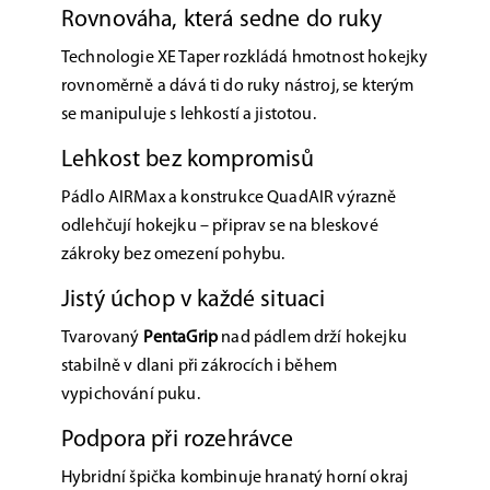
Rovnováha, která sedne do ruky
Technologie XE Taper rozkládá hmotnost hokejky
rovnoměrně a dává ti do ruky nástroj, se kterým
se manipuluje s lehkostí a jistotou.
Lehkost bez kompromisů
Pádlo AIRMax a konstrukce QuadAIR výrazně
odlehčují hokejku – připrav se na bleskové
zákroky bez omezení pohybu.
Jistý úchop v každé situaci
Tvarovaný
PentaGrip
nad pádlem drží hokejku
stabilně v dlani při zákrocích i během
vypichování puku.
Podpora při rozehrávce
Hybridní špička kombinuje hranatý horní okraj