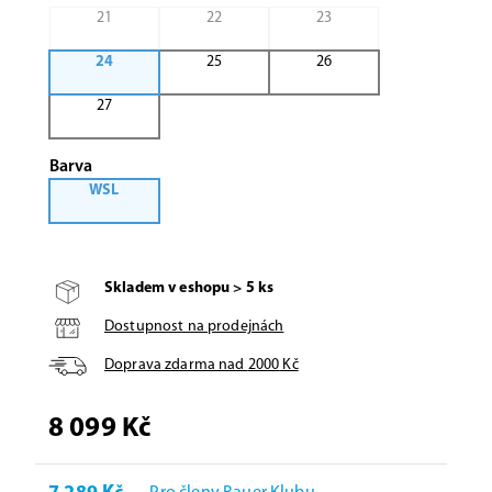
21
22
23
24
25
26
27
Barva
WSL
Skladem v eshopu > 5 ks
Dostupnost na prodejnách
Doprava zdarma nad
2000
Kč
8 099 Kč