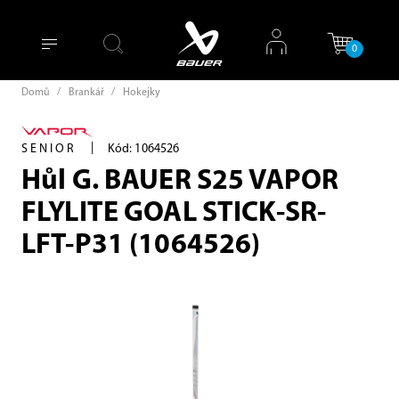
0
Domů
/
Brankář
/
Hokejky
|
SENIOR
Kód: 1064526
Hůl G. BAUER S25 VAPOR
FLYLITE GOAL STICK-SR-
LFT-P31 (1064526)