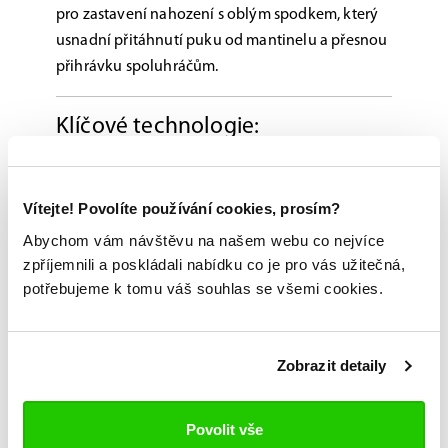
pro zastavení nahození s oblým spodkem, který
usnadní přitáhnutí puku od mantinelu a přesnou
přihrávku spoluhráčům.
Klíčové technologie:
Pádlo
: Karbon TeXtreme® + QuadAIR Bridge
Rukojeť
: UD Carbon, 28" (zkrácená délka)
Vítejte! Povolíte používání cookies, prosím?
Abychom vám návštěvu na našem webu co nejvíce
Čepel
: Hybridní špička, TeXtreme® karbon,
zpříjemnili a poskládali nabídku co je pro vás užitečná,
jádro EXPANCEL
potřebujeme k tomu váš souhlas se všemi cookies.
Úchop
: Ergonomický PentaGrip
Hmotnost
: 555 g
Zobrazit detaily
Možnost vyzkoušení a výběru na míru na
Povolit vše
jedné z prodejen