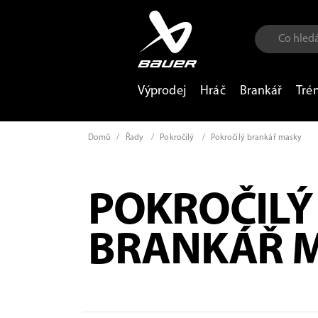
Výprodej
Hráč
Brankář
Tré
Domů
/
Řady
/
Pokročilý
/
Pokročilý brankář masky
POKROČILÝ
BRANKÁŘ 