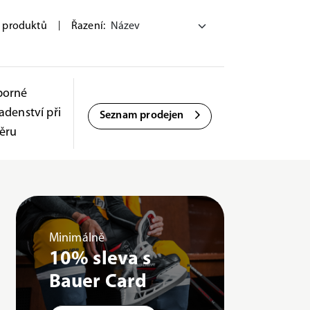
 produktů
|
Řazení:
borné
adenství při
Seznam prodejen
ěru
Minimálně
10% sleva s
Bauer Card