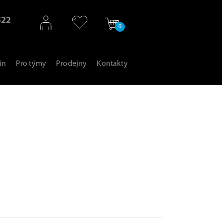
522
0
ín
Pro týmy
Prodejny
Kontakty