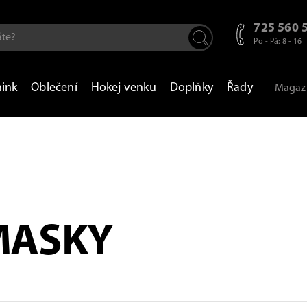
725 560 
Po - Pá: 8 - 16
nink
Oblečení
Hokej venku
Doplňky
Řady
Magaz
MASKY