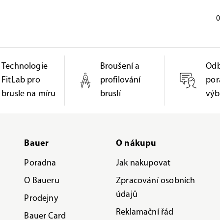
0
Technologie
Broušení a
Od
FitLab pro
profilování
por
brusle na míru
bruslí
výb
Bauer
O nákupu
Poradna
Jak nakupovat
O Baueru
Zpracování osobních
údajů
Prodejny
Reklamační řád
Bauer Card