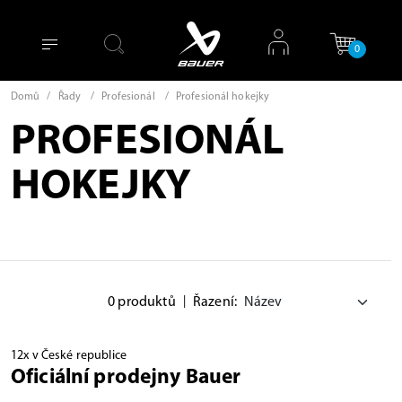
0
Domů
/
Řady
/
Profesionál
/
Profesionál hokejky
PROFESIONÁL
HOKEJKY
0 produktů
|
Řazení:
12x v České republice
Oficiální prodejny Bauer