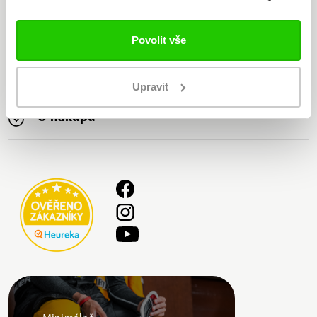
Nabízíme nejširší sortiment
značky Bauer na trhu
Povolit vše
Bauer
Upravit
O nákupu