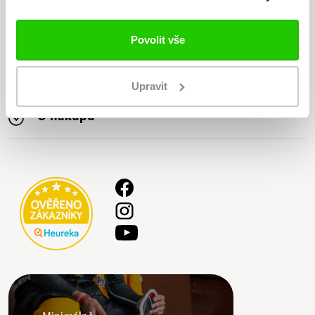
Nabízíme nejširší sortiment
značky Bauer na trhu
Povolit vše
Bauer
Upravit
O nákupu