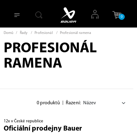
0
Domů
/
Řady
/
Profesionál
/
Profesionál ramena
PROFESIONÁL
RAMENA
0 produktů
|
Řazení:
12x v České republice
Oficiální prodejny Bauer