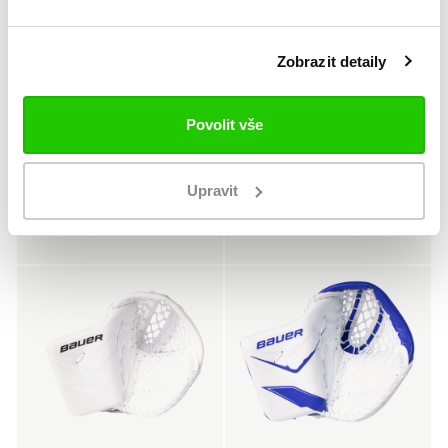
Zobrazit detaily
Novinka
Novinka
Povolit vše
SENIOR
SENIOR
Lapačka SV-PRO Sr
Lapačka SV-PRO Sr
MTO
8 999 Kč
Upravit
8 999 Kč