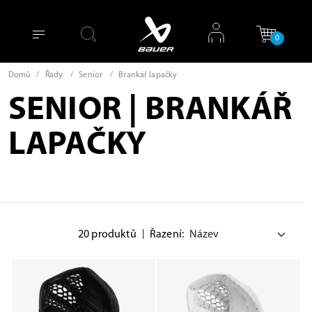
0
Domů
/
Řady
/
Senior
/
Brankář lapačky
SENIOR | BRANKÁŘ
LAPAČKY
20 produktů
|
Řazení: