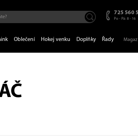
725 560 
Po - Pá: 8 - 16
nink
Oblečení
Hokej venku
Doplňky
Řady
Magaz
RÁČ