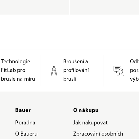
Technologie
Broušení a
Od
FitLab pro
profilování
por
brusle na míru
bruslí
výb
Bauer
O nákupu
Poradna
Jak nakupovat
O Baueru
Zpracování osobních