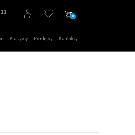
522
0
ín
Pro týmy
Prodejny
Kontakty