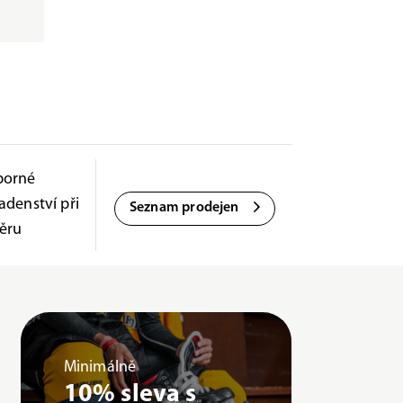
borné
adenství při
Seznam prodejen
ěru
Minimálně
10% sleva s