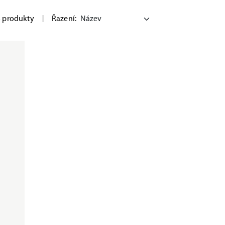
3 produkty
|
Řazení: