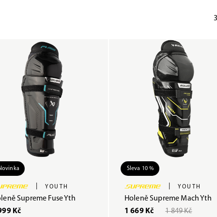
Novinka
Sleva 10 %
|
|
YOUTH
YOUTH
leně Supreme Fuse Yth
Holeně Supreme Mach Yth
999 Kč
1 669 Kč
1 849 Kč