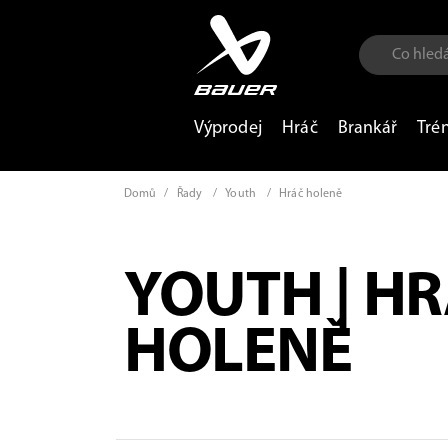
Výprodej
Hráč
Brankář
Tré
Domů
/
Řady
/
Youth
/
Hráč holeně
YOUTH | H
HOLENĚ