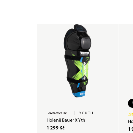
|
YOUTH
Holeně Bauer X Yth
Ho
1 299 Kč
1 