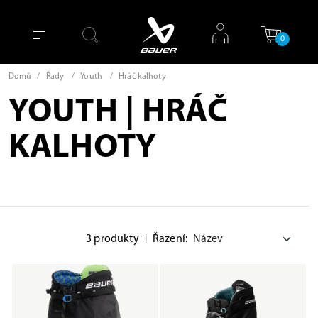
0
Domů
/
Řady
/
Youth
/
Hráč kalhoty
YOUTH | HRÁČ
KALHOTY
3 produkty
|
Řazení: