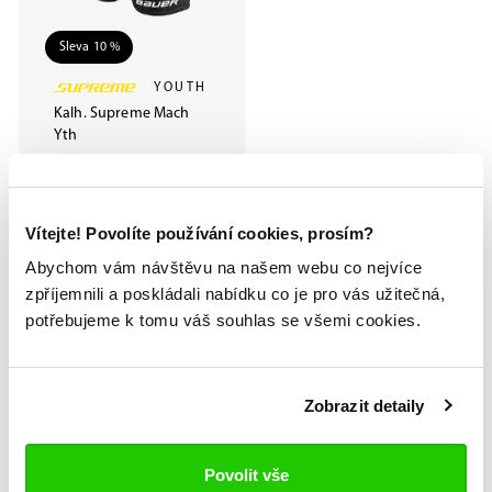
Sleva 10 %
YOUTH
Kalh. Supreme Mach
Yth
1 799 Kč
1 999 Kč
Vítejte! Povolíte používání cookies, prosím?
Abychom vám návštěvu na našem webu co nejvíce
12x v České republice
zpříjemnili a poskládali nabídku co je pro vás užitečná,
Oficiální prodejny Bauer
potřebujeme k tomu váš souhlas se všemi cookies.
Technologie FitLab pro brusle na míru
Zobrazit detaily
Broušení a profilování bruslí
Povolit vše