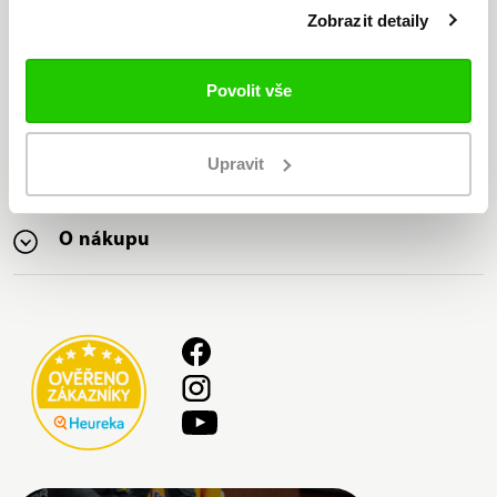
distributor značky Bauer v ČR
Zobrazit detaily
Nabízíme nejširší sortiment
značky Bauer na trhu
Povolit vše
Upravit
Bauer
O nákupu