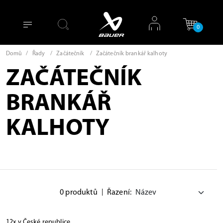
0
Domů
/
Řady
/
Začátečník
/
Začátečník brankář kalhoty
ZAČÁTEČNÍK
BRANKÁŘ
KALHOTY
0 produktů
|
Řazení:
12x v České republice