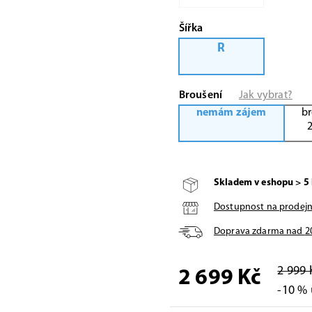
Šířka
R
Broušení
Jak vybrat?
nemám zájem
br
Skladem v eshopu > 5 
Dostupnost na prodej
Doprava zdarma nad
2
2 999 
2 699 Kč
-10 % 