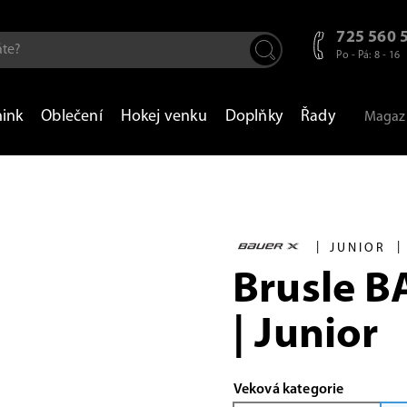
725 560 
Po - Pá: 8 - 16
nink
Oblečení
Hokej venku
Doplňky
Řady
Magaz
|
|
JUNIOR
Brusle B
| Junior
Veková kategorie