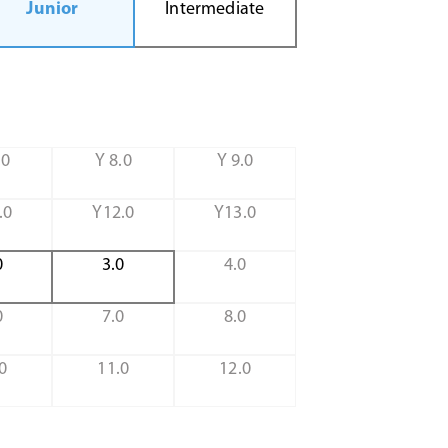
Junior
Intermediate
.0
Y 8.0
Y 9.0
.0
Y12.0
Y13.0
0
3.0
4.0
0
7.0
8.0
0
11.0
12.0