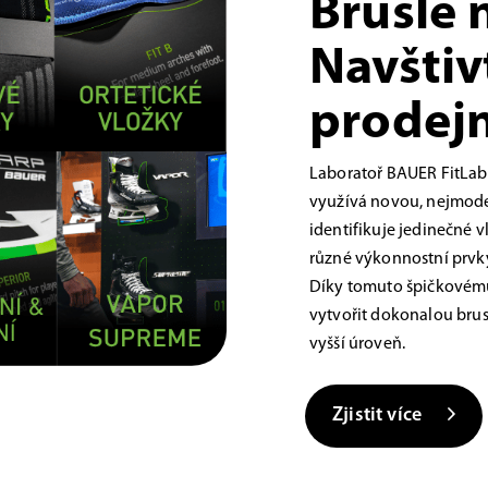
Brusle 
Navštiv
prodejn
Laboratoř BAUER FitLab
využívá novou, nejmoder
identifikuje jedinečné 
různé výkonnostní prvky,
Díky tomuto špičkovému
vytvořit dokonalou brus
vyšší úroveň.
Zjistit více