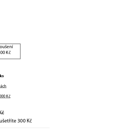
oušení
200 Kč
ks
nách
000
Kč
Kč
ušetříte 300 Kč