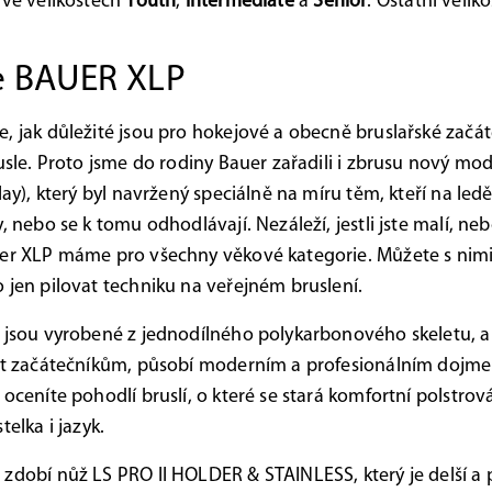
 ve velikostech
Youth
,
Intermediate
a
Senior
. Ostatní velik
e BAUER XLP
, jak důležité jsou pro hokejové a obecně bruslařské začá
rusle. Proto jsme do rodiny Bauer zařadili i zbrusu nový mo
lay), který byl navržený speciálně na míru těm, kteří na ledě
, nebo se k tomu odhodlávají. Nezáleží, jestli jste malí, neb
er XLP máme pro všechny věkové kategorie. Můžete s nimi
 jen pilovat techniku na veřejném bruslení.
 jsou vyrobené z jednodílného polykarbonového skeletu, a
žit začátečníkům, působí moderním a profesionálním dojm
 oceníte pohodlí bruslí, o které se stará komfortní polstrov
telka i jazyk.
zdobí nůž LS PRO II HOLDER & STAINLESS, který je delší 