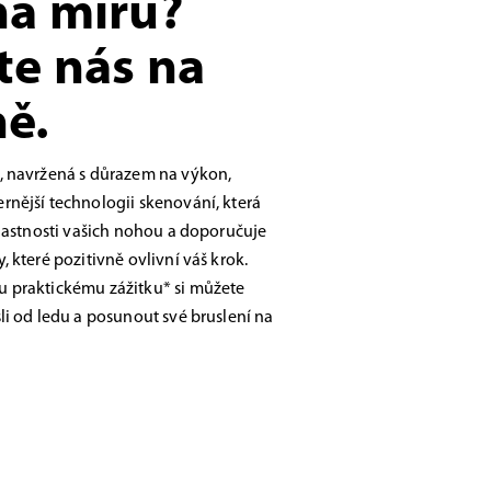
na míru?
te nás na
ě.
, navržená s důrazem na výkon,
nější technologii skenování, která
vlastnosti vašich nohou a doporučuje
 které pozitivně ovlivní váš krok.
 praktickému zážitku* si můžete
li od ledu a posunout své bruslení na