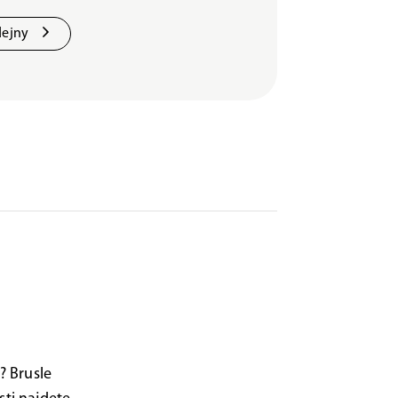
dejny
? Brusle