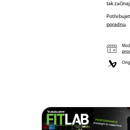
tak začínaj
Potřebujet
poradnu
.
Mož
pro
Orig