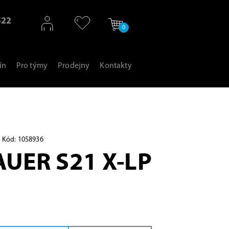
522
0
ín
Pro týmy
Prodejny
Kontakty
Kód: 1058936
AUER S21 X-LP