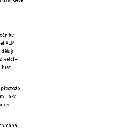
osti najdete
tečníky
del XLP
 dělají
o velcí –
 hrát
 přestože
em. Jako
ání a
a pomáhá