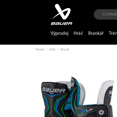
Výprodej
Hráč
Brankář
Tré
Domů
/
Hráč
/
Brusle