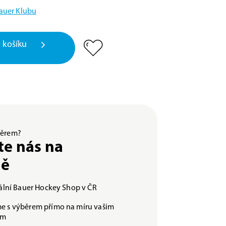
Bauer Klubu
 košíku
ýběrem?
te nás na
ně
iální Bauer Hockey Shop v ČR
e s výběrem přímo na míru vašim
ám