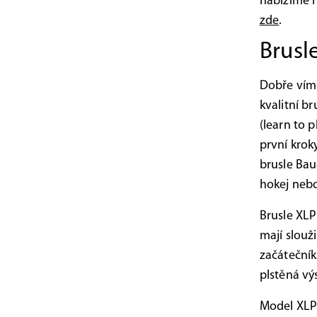
nabízíme i
zde
.
Brusl
Dobře víme
kvalitní b
(learn to p
první kroky
brusle Bau
hokej nebo
Brusle XLP
mají slou
začátečník
plstěná výs
Model XLP 