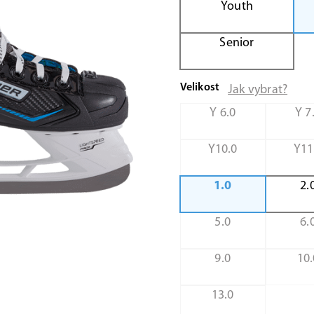
Youth
Senior
Velikost
Jak vybrat?
Y 6.0
Y 7
Y10.0
Y11
1.0
2.
5.0
6.
9.0
10.
13.0