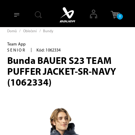
0
Domů
/
Oblečení
/
Bundy
Team App
|
SENIOR
Kód: 1062334
Bunda BAUER S23 TEAM
PUFFER JACKET-SR-NAVY
(1062334)