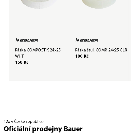
Páska COMPOSTIK 24x25
Páska štul. COMP. 24x25 CLR
P
WHT
100 Kč
B
150 Kč
1
12x v České republice
Oficiální prodejny Bauer