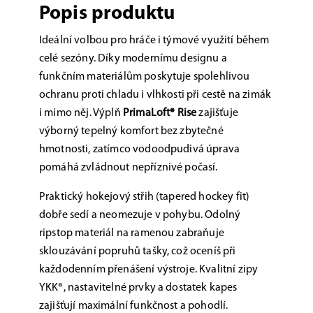
Popis produktu
Ideální volbou pro hráče i týmové využití během
celé sezóny. Díky modernímu designu a
funkčním materiálům poskytuje spolehlivou
ochranu proti chladu i vlhkosti při cestě na zimák
i mimo něj. Výplň
PrimaLoft® Rise
zajišťuje
výborný tepelný komfort bez zbytečné
hmotnosti, zatímco vodoodpudivá úprava
pomáhá zvládnout nepříznivé počasí.
Praktický hokejový střih (tapered hockey fit)
dobře sedí a neomezuje v pohybu. Odolný
ripstop materiál na ramenou zabraňuje
sklouzávání popruhů tašky, což oceníš při
každodenním přenášení výstroje. Kvalitní zipy
YKK®, nastavitelné prvky a dostatek kapes
zajišťují maximální funkčnost a pohodlí.