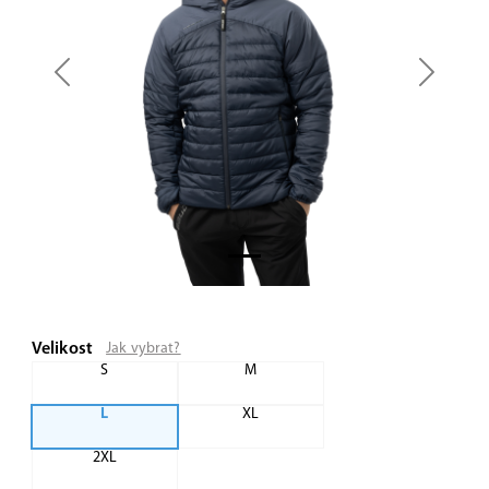
Previous
Next
Velikost
Jak vybrat?
S
M
L
XL
2XL