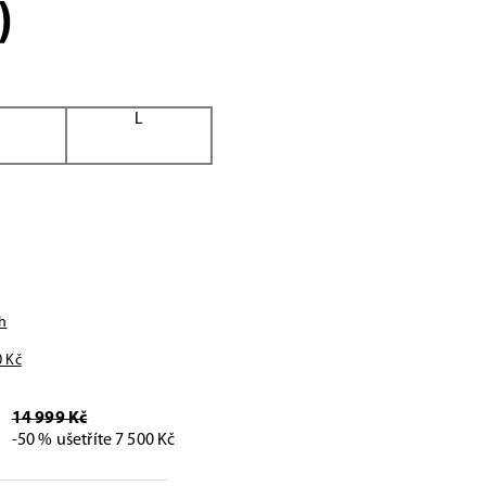
)
M
L
h
0
Kč
14 999 Kč
-50 % ušetříte 7 500 Kč