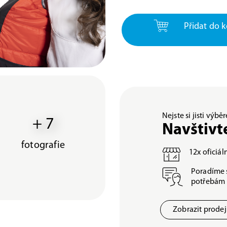
Přidat do k
Nejste si jisti výb
+ 7
Navštivt
fotografie
12x oficiá
Poradíme 
potřebám
Zobrazit prode