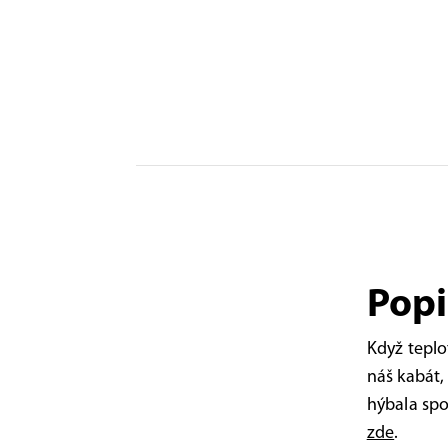
Popi
Když tepl
náš kabát,
hýbala spo
zde
.