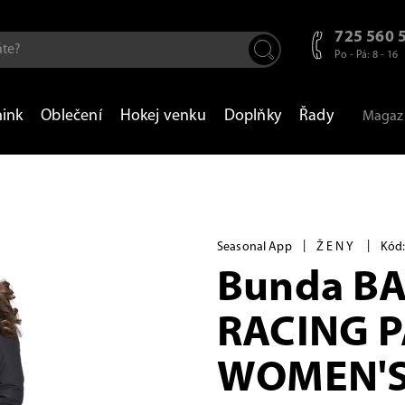
725 560 
Po - Pá: 8 - 16
nink
Oblečení
Hokej venku
Doplňky
Řady
Magaz
|
|
Seasonal App
ŽENY
Kód:
Bunda BA
RACING 
WOMEN'S