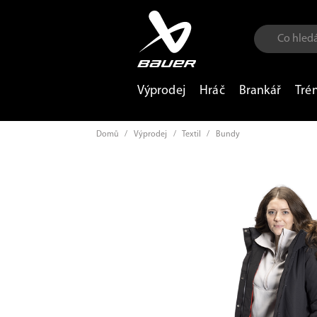
Výprodej
Hráč
Brankář
Tré
Domů
/
Výprodej
/
Textil
/
Bundy