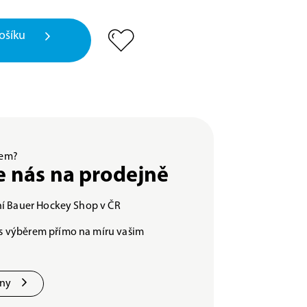
ošíku
ěrem?
e nás na prodejně
lní Bauer Hockey Shop v ČR
s výběrem přímo na míru vašim
jny