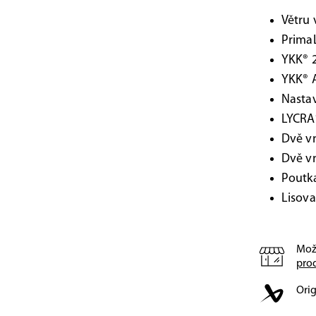
Větru
PrimaL
YKK® 2
YKK® A
Nasta
LYCRA
Dvě vn
Dvě vn
Poutka
Lisova
Mož
pro
Orig