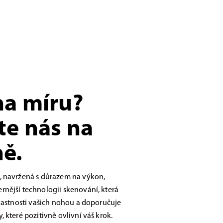
na míru?
te nás na
ě.
, navržená s důrazem na výkon,
nější technologii skenování, která
vlastnosti vašich nohou a doporučuje
 které pozitivně ovlivní váš krok.