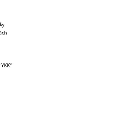
ky
ách
m YKK®