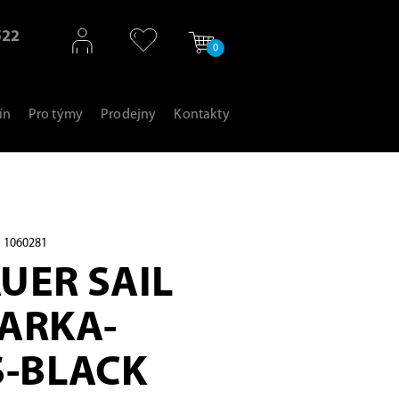
522
0
ín
Pro týmy
Prodejny
Kontakty
 1060281
UER SAIL
PARKA-
-BLACK