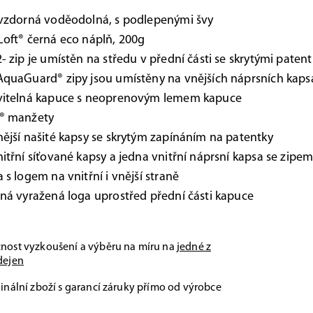
 vzdorná voděodolná, s podlepenými švy
oft® černá eco náplň, 200g
- zip je umístěn na středu v přední části se skrytými patent
quaGuard® zipy jsou umístěny na vnějších náprsních kaps
vitelná kapuce s neoprenovým lemem kapuce
® manžety
ější našité kapsy se skrytým zapínáním na patentky
itřní síťované kapsy a jedna vnitřní náprsní kapsa se zipe
 s logem na vnitřní i vnější straně
ná vyražená loga uprostřed přední části kapuce
nost vyzkoušení a výběru na míru na
jedné z
dejen
inální zboží s garancí záruky přímo od výrobce