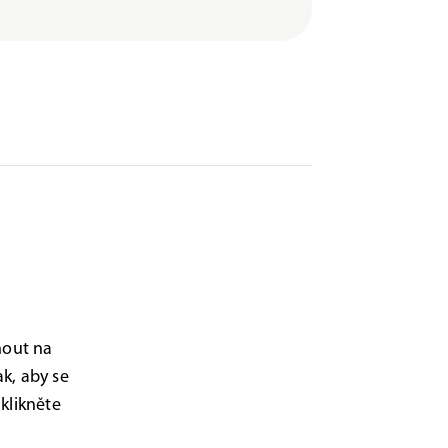
nout na
k, aby se
 klikněte