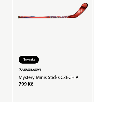
Novinka
Mystery Minis Sticks CZECHIA
Puk Gufex official
799 Kč
49 Kč