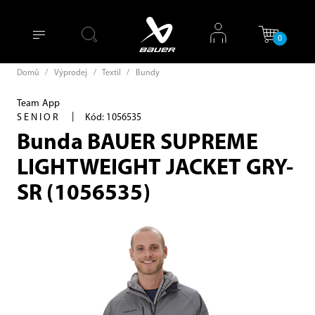
0
Domů
/
Výprodej
/
Textil
/
Bundy
Team App
|
SENIOR
Kód: 1056535
Bunda BAUER SUPREME
LIGHTWEIGHT JACKET GRY-
SR (1056535)