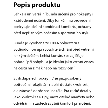
Popis produktu
Lehká a univerzální bunda určená pro hokejisty i
každodenní nošení. Díky funkčnímu provedení
poskytuje ideální kombinaci komfortu, ochrany
před nepříznivým počasím a sportovního stylu.
Bunda je vyrobena ze 100% polyesteru s
voděodolnou úpravou, která chrání před větrem i
lehkým deštěm.
Lehká konstrukce zajišťuje
pohodlí při pohybu a je ideální jako vrchní vrstva
na cestu na zimák nebo na rozcvičení.
Střih „tapered hockey fit“ je přizpůsobený
potřebám hokejistů – nabízí dostatek volnosti,
ale zároveň dobře sedí na těle.
Praktické detaily
jako kvalitní YKK zipy, nastavitelné manžety nebo
odvětrání na zádech zvyšují komfort při nošení.