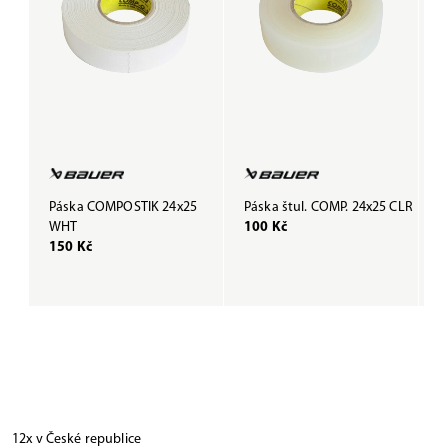
Páska COMPOSTIK 24x25
Páska štul. COMP. 24x25 CLR
P
WHT
100 Kč
B
150 Kč
1
12x v České republice