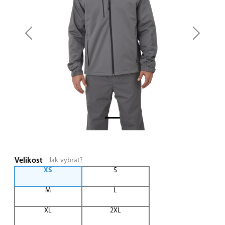
Previous
Next
Velikost
Jak vybrat?
XS
S
M
L
XL
2XL