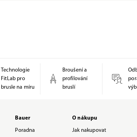
Technologie
Broušení a
Od
FitLab pro
profilování
por
brusle na míru
bruslí
výb
Bauer
O nákupu
Poradna
Jak nakupovat