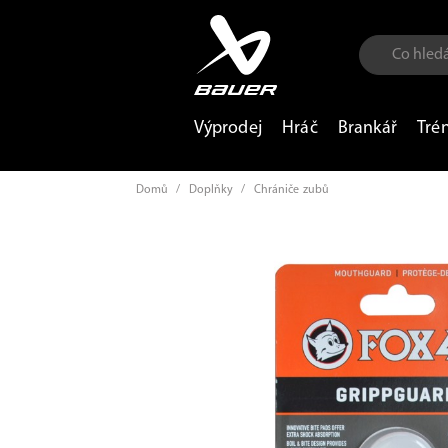
Výprodej
Hráč
Brankář
Tré
Domů
/
Doplňky
/
Chrániče zubů