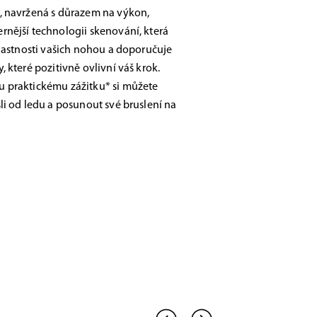
, navržená s důrazem na výkon,
nější technologii skenování, která
vlastnosti vašich nohou a doporučuje
 které pozitivně ovlivní váš krok.
 praktickému zážitku* si můžete
li od ledu a posunout své bruslení na