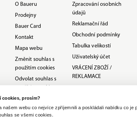
O Baueru
Zpracování osobních
údajů
Prodejny
Reklamační řád
Bauer Card
Obchodní podmínky
Kontakt
Tabulka velikostí
Mapa webu
Uživatelský účet
Změnit souhlas s
použitím cookies
VRÁCENÍ ZBOŽÍ /
REKLAMACE
Odvolat souhlas s
použitím cookies
ní cookies, prosím?
Etická linka
ašem webu co nejvíce zpříjemnili a poskládali nabídku co je p
Slovník pojmů
ouhlas se všemi cookies.
stributor pro ČR
Zpracovávání osobních údajů
Nastave