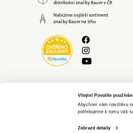
distributor značky Bauer v ČR
Nabízíme nejširší sortiment
značky Bauer na trhu
Vítejte! Povolíte používá
Abychom vám návštěvu na n
potřebujeme k tomu váš s
© 2022 ALL SPORTS a.s.
oficiální di
Zobrazit detaily