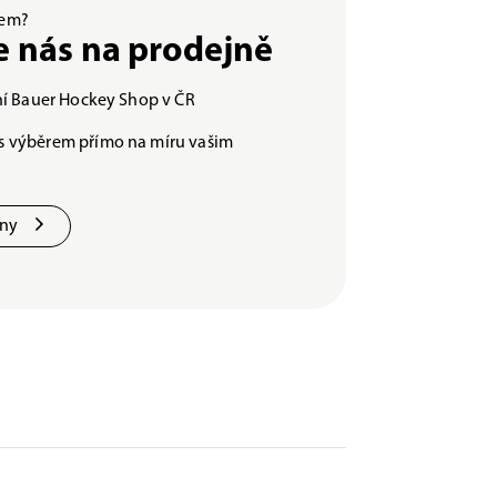
ěrem?
e nás na prodejně
lní Bauer Hockey Shop v ČR
s výběrem přímo na míru vašim
jny