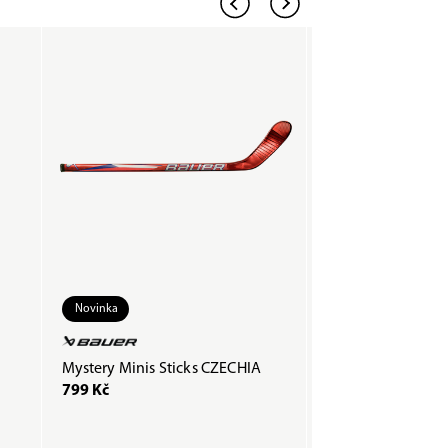
Novinka
Mystery Minis Sticks CZECHIA
Páska COMPOSTI
799 Kč
200 Kč