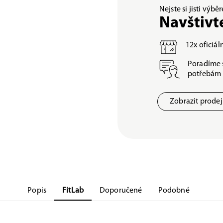
Nejste si jisti výb
Navštivt
12x oficiá
Poradíme 
potřebám
Zobrazit prode
Popis
FitLab
Doporučené
Podobné