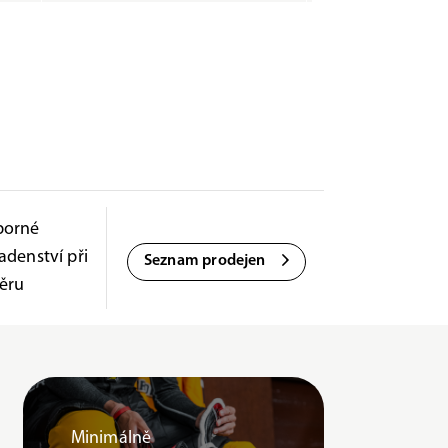
borné
adenství při
Seznam prodejen
ěru
Minimálně