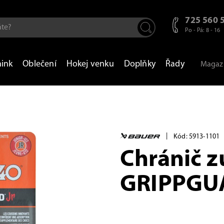
725 560 
Po - Pá: 8 - 16
nink
Oblečení
Hokej venku
Doplňky
Řady
Magaz
|
Kód: 5913-1101
Chránič 
GRIPPGUA