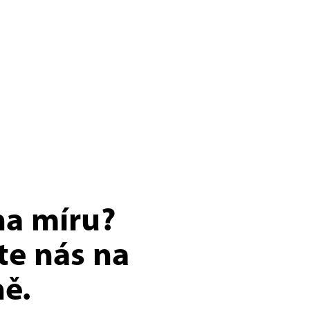
na míru?
te nás na
ě.