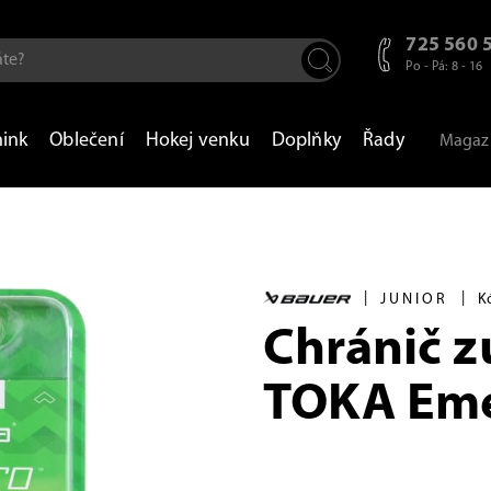
725 560 
Po - Pá: 8 - 16
nink
Oblečení
Hokej venku
Doplňky
Řady
Magaz
|
|
JUNIOR
K
Chránič 
TOKA Eme