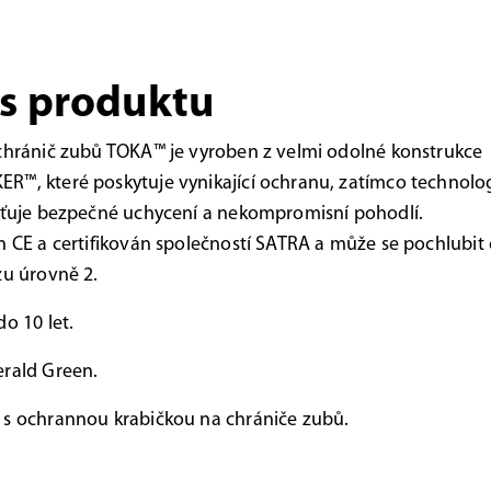
s produktu
chránič zubů TOKA™ je vyroben z velmi odolné konstrukce
™, které poskytuje vynikající ochranu, zatímco technolo
šťuje bezpečné uchycení a nekompromisní pohodlí.
n CE a certifikován společností SATRA a může se pochlubit
zu úrovně 2.
do 10 let.
rald Green.
 s ochrannou krabičkou na chrániče zubů.