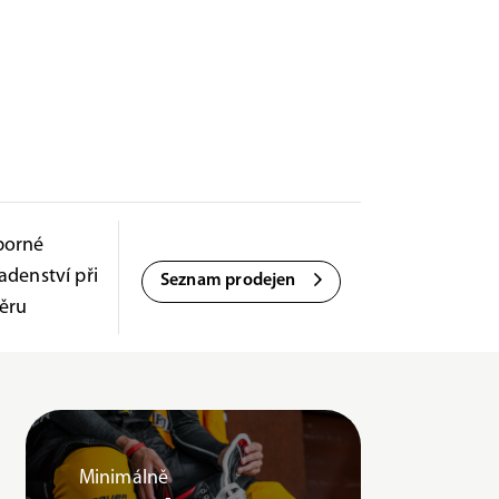
borné
adenství při
Seznam prodejen
ěru
Minimálně