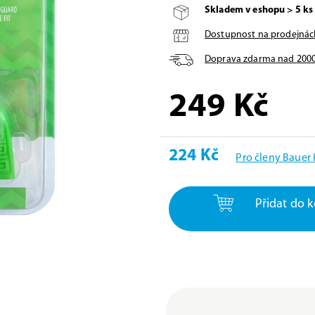
Skladem v eshopu > 5 ks
Dostupnost na prodejnác
Doprava zdarma nad
200
249
Kč
224 Kč
Pro členy Bauer
Přidat do k