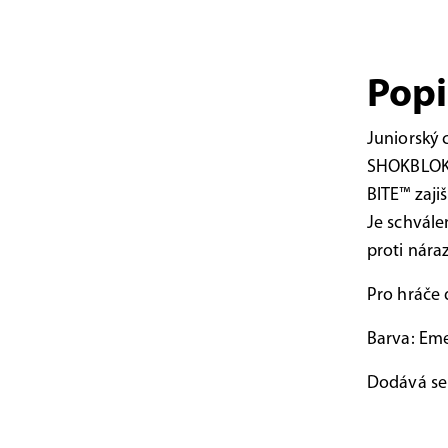
Popi
Juniorský 
SHOKBLOKER
BITE™ zaji
Je schvále
proti nára
Pro hráče 
Barva: Eme
Dodává se