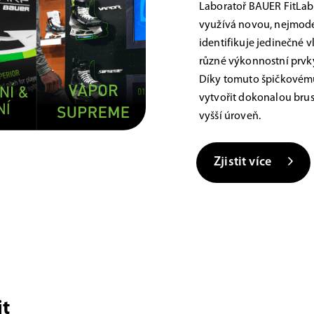
Laboratoř BAUER FitLab
využívá novou, nejmoder
identifikuje jedinečné 
různé výkonnostní prvky,
Díky tomuto špičkovému
vytvořit dokonalou brus
vyšší úroveň.
Zjistit více
t