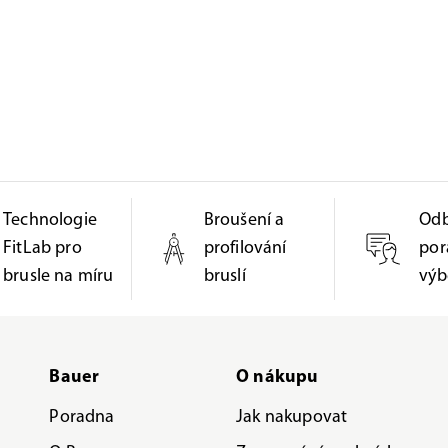
Technologie
Broušení a
Od
FitLab pro
profilování
por
brusle na míru
bruslí
výb
Bauer
O nákupu
Poradna
Jak nakupovat