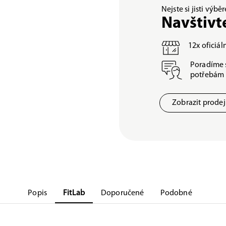
Nejste si jisti výb
Navštivt
12x oficiá
Poradíme 
potřebám
Zobrazit prode
Popis
FitLab
Doporučené
Podobné