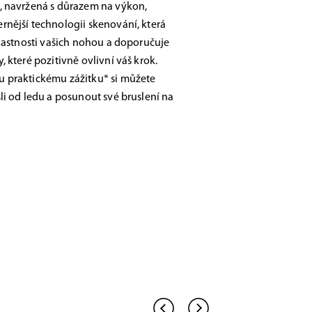
, navržená s důrazem na výkon,
nější technologii skenování, která
vlastnosti vašich nohou a doporučuje
 které pozitivně ovlivní váš krok.
 praktickému zážitku* si můžete
li od ledu a posunout své bruslení na