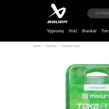
Výprodej
Hráč
Brankář
Tré
Domů
/
Doplňky
/
Chrániče zubů