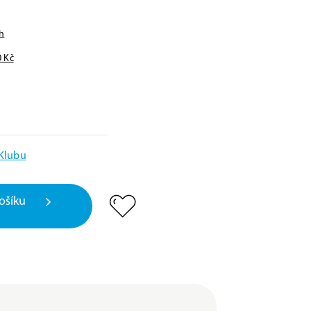
h
0
Kč
 Klubu
ošíku