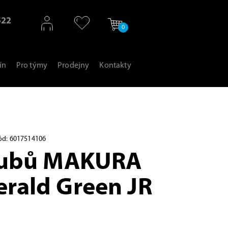
522
0
ín
Pro týmy
Prodejny
Kontakty
ód: 6017514106
zubů MAKURA
rald Green JR