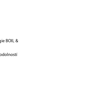
gie BOIL &
 odolností