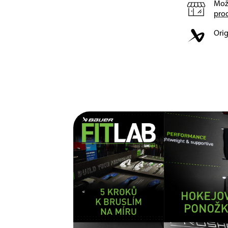
Mož
pro
Orig