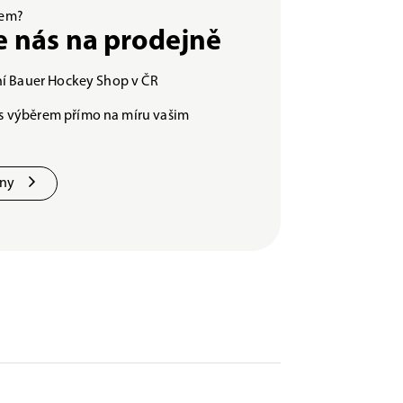
ěrem?
e nás na prodejně
lní Bauer Hockey Shop v ČR
s výběrem přímo na míru vašim
jny