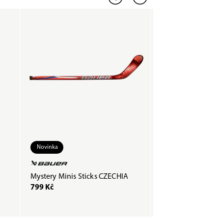
Novinka
Mystery Minis Sticks CZECHIA
Páska COMPOSTI
799 Kč
200 Kč