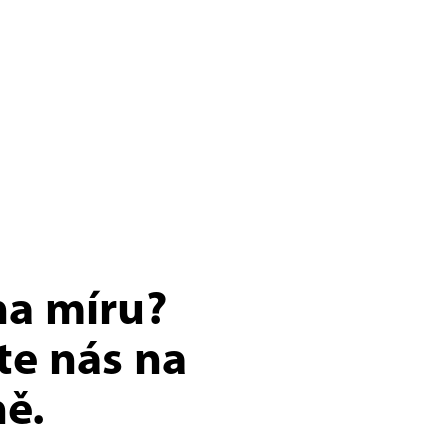
na míru?
te nás na
ě.