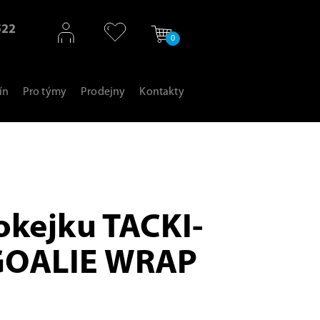
522
0
ín
Pro týmy
Prodejny
Kontakty
okejku TACKI-
GOALIE WRAP