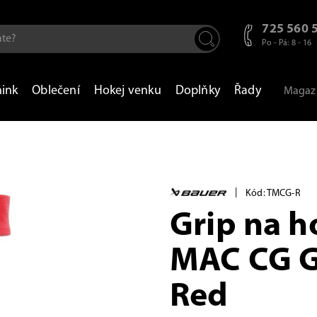
725 560 
Po - Pá: 8 - 16
nink
Oblečení
Hokej venku
Doplňky
Řady
Magaz
|
Kód: TMCG-R
Grip na h
MAC CG 
Red