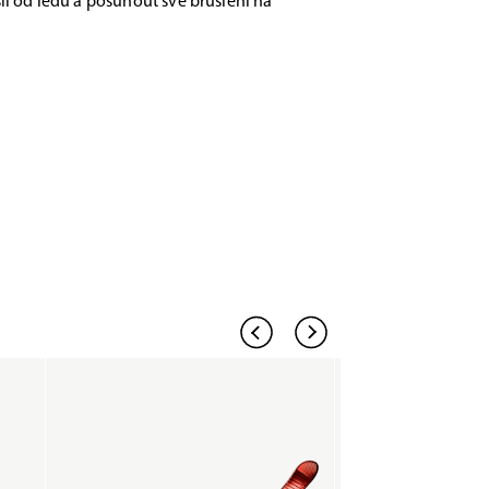
li od ledu a posunout své bruslení na