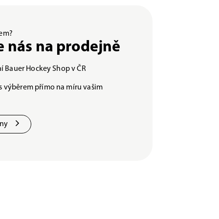
ěrem?
e nás na prodejně
lní Bauer Hockey Shop v ČR
s výběrem přímo na míru vašim
jny