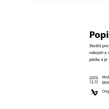
Popi
Skvělé pro
rukojeti a 
páska a je
Mož
pro
Orig