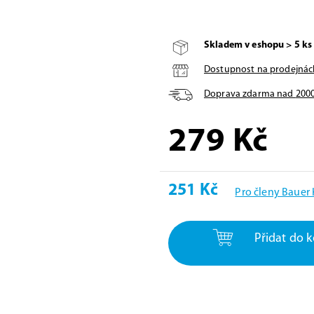
Skladem v eshopu > 5 ks
Dostupnost na prodejnác
Doprava zdarma nad
200
279
Kč
251 Kč
Pro členy Bauer
Přidat do k