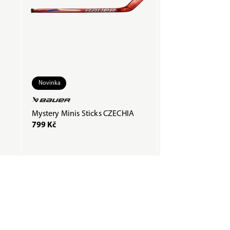
Novinka
Mystery Minis Sticks CZECHIA
Páska COMPOSTI
799 Kč
200 Kč