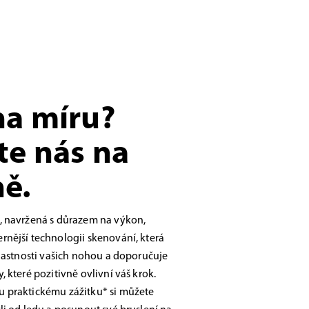
na míru?
te nás na
ě.
, navržená s důrazem na výkon,
nější technologii skenování, která
vlastnosti vašich nohou a doporučuje
 které pozitivně ovlivní váš krok.
 praktickému zážitku* si můžete