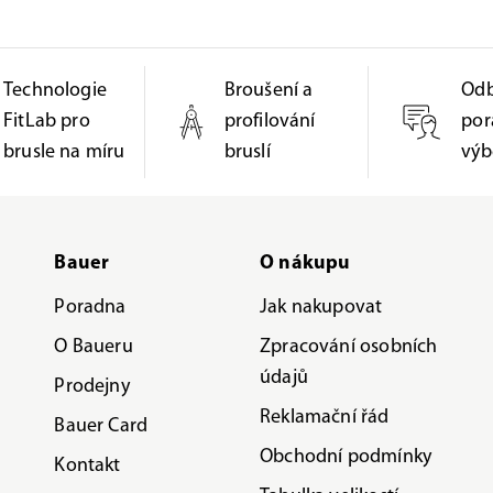
Technologie
Broušení a
Od
FitLab pro
profilování
por
brusle na míru
bruslí
výb
Bauer
O nákupu
Poradna
Jak nakupovat
O Baueru
Zpracování osobních
údajů
Prodejny
Reklamační řád
Bauer Card
Obchodní podmínky
Kontakt