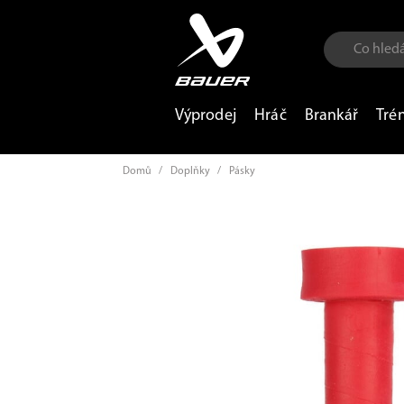
Výprodej
Hráč
Brankář
Tré
Domů
/
Doplňky
/
Pásky