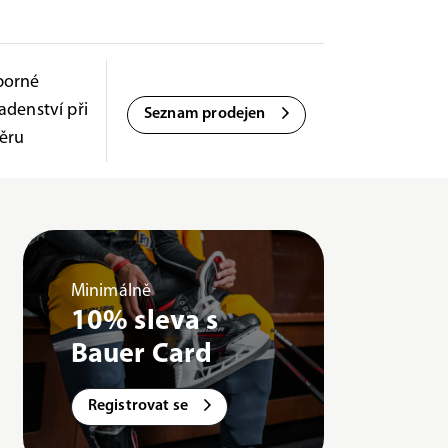
borné
adenství při
Seznam prodejen
ěru
Minimálně
10% sleva s
Bauer Card
Registrovat se