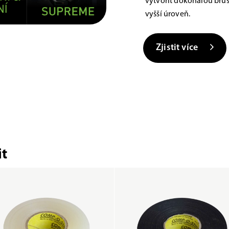
vytvořit dokonalou brus
vyšší úroveň.
Zjistit více
t