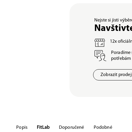
Nejste si jisti výb
Navštivt
12x oficiá
Poradíme 
potřebám
Zobrazit prode
Popis
FitLab
Doporučené
Podobné