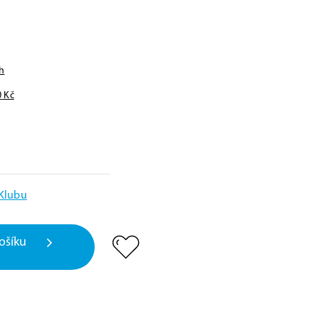
h
0
Kč
 Klubu
ošíku