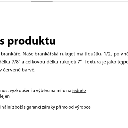
s produktu
 brankáře. Naše brankářská rukojeť má tloušťku 1/2„ po vně
délku 7/8“ a celkovou délku rukojeti 7“. Textura je jako tejp
 v červené barvě.
nost vyzkoušení a výběru na míru na
jedné z
dejen
inální zboží s garancí záruky přímo od výrobce