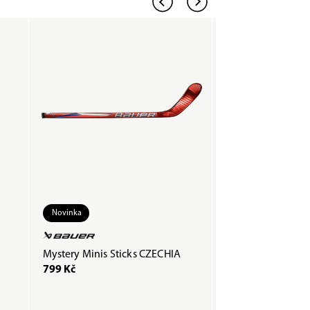
Novinka
Mystery Minis Sticks CZECHIA
Páska COMPOSTI
799 Kč
200 Kč