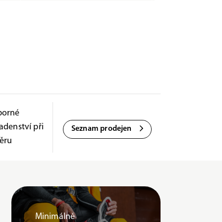
borné
adenství při
Seznam prodejen
ěru
Minimálně