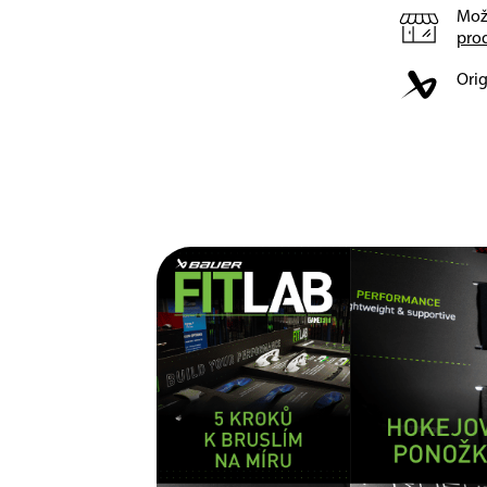
Mož
pro
Orig