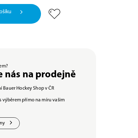
ošíku
ěrem?
e nás na prodejně
lní Bauer Hockey Shop v ČR
s výběrem přímo na míru vašim
jny