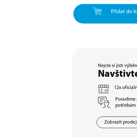
Přidat do k
Nejste si jisti výb
Navštivt
12x oficiá
Poradíme 
potřebám
Zobrazit prode