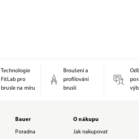
Technologie
Broušení a
Od
FitLab pro
profilování
por
brusle na míru
bruslí
výb
Bauer
O nákupu
Poradna
Jak nakupovat