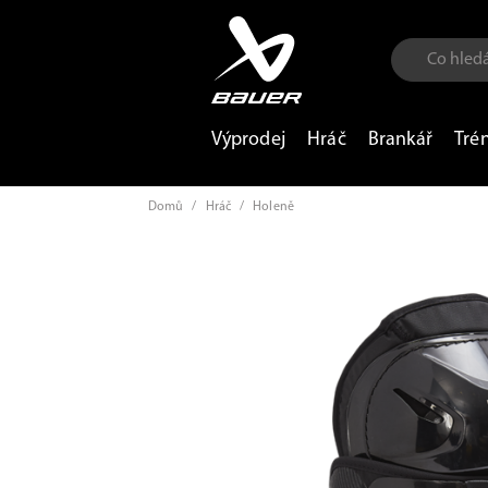
Výprodej
Hráč
Brankář
Tré
Domů
/
Hráč
/
Holeně