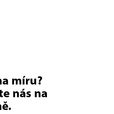
na míru?
te nás na
ě.