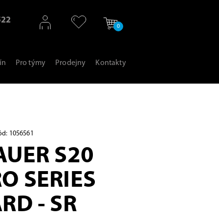
522
0
ín
Pro týmy
Prodejny
Kontakty
ód: 1056561
AUER S20
O SERIES
RD - SR