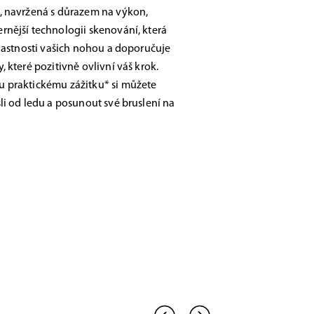
, navržená s důrazem na výkon,
nější technologii skenování, která
vlastnosti vašich nohou a doporučuje
 které pozitivně ovlivní váš krok.
 praktickému zážitku* si můžete
li od ledu a posunout své bruslení na