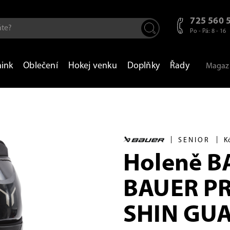
725 560 
Po - Pá: 8 - 16
nink
Oblečení
Hokej venku
Doplňky
Řady
Magaz
|
|
SENIOR
K
Holeně B
BAUER PR
SHIN GUA