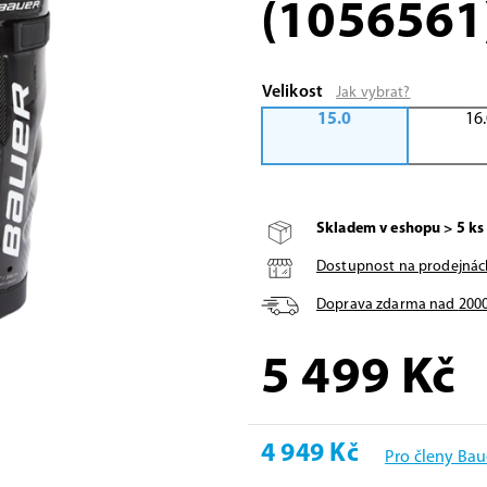
(1056561
Velikost
Jak vybrat?
15.0
16
Skladem v eshopu > 5 ks
Dostupnost na prodejnác
Doprava zdarma nad
200
5 499
Kč
4 949 Kč
Pro členy Bau