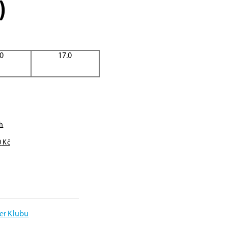
)
.0
17.0
h
0
Kč
er Klubu