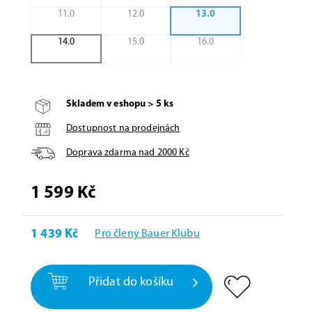
11.0
12.0
13.0
14.0
15.0
16.0
Skladem v eshopu > 5 ks
Dostupnost na prodejnách
Doprava zdarma nad
2000
Kč
1 599 Kč
1 439 Kč
Pro členy Bauer Klubu
Přidat do košíku