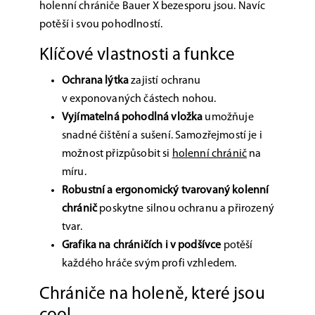
holenní chrániče Bauer X bezesporu jsou. Navíc
potěší i svou pohodlností.
Klíčové vlastnosti a funkce
Ochrana lýtka
zajistí ochranu
v exponovaných částech nohou.
Vyjímatelná pohodlná vložka
umožňuje
snadné čištění a sušení. Samozřejmostí je i
možnost přizpůsobit si
holenní chránič
na
míru.
Robustní a ergonomický tvarovaný kolenní
chránič
poskytne silnou ochranu a přirozený
tvar.
Grafika na chráničích i v podšívce
potěší
každého hráče svým profi vzhledem.
Chrániče na holeně, které jsou