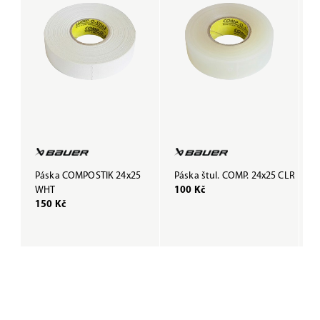
Páska COMPOSTIK 24x25
Páska štul. COMP. 24x25 CLR
P
WHT
100 Kč
B
150 Kč
1