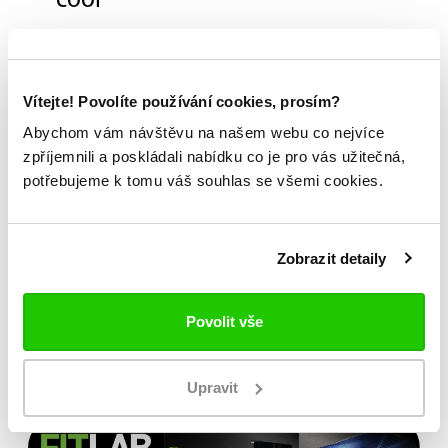
cool
Holenní chrániče Bauer X zajistí ochranu
spodních částí nohou každého hobby nebo
začínajícího hráče. Chrániče udělají radost nejen
Vítejte! Povolíte používání cookies, prosím?
svým stupněm ochrany a ergonomičností, ale i
Abychom vám návštěvu na našem webu co nejvíce
svým cool vzezřením.
zpříjemnili a poskládali nabídku co je pro vás užitečná,
potřebujeme k tomu váš souhlas se všemi cookies.
Možnost vyzkoušení a výběru na míru na
jedné z prodejen
Zobrazit detaily
Originální zboží s garancí záruky přímo
od výrobce
Povolit vše
Upravit