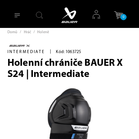
0
Domů
/
Hráč
/
Holeně
|
INTERMEDIATE
Kód: 1063725
Holenní chrániče BAUER X
S24 | Intermediate