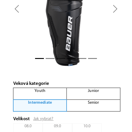
Previous
Next
Veková kategorie
Youth
Junior
Intermediate
Senior
Velikost
Jak vybrat?
08.0
09.0
10.0