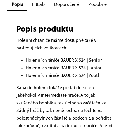
Popis
FitLab
Doporučené
Podobné
Popis produktu
Holenní chrániče máme dostupné také v
následujících velikostech:
Holenní chrániče BAUER X S24 | Senior
Holenní chrániče BAUER X S24 | Junior
Holenní chrániče BAUER X S24 | Youth
Rána do holení dokáže poslat do kolen
jakéhokoliv intermediate hráče. A to jak
zkušeného hobbíka, tak úplného začátečníka.
Žádný hráč by tak neměl ochranu těchto na
bolest náchylných částí těla podcenit, a pořídit si
tak správné, kvalitní a padnoucí chrániče. A těmi