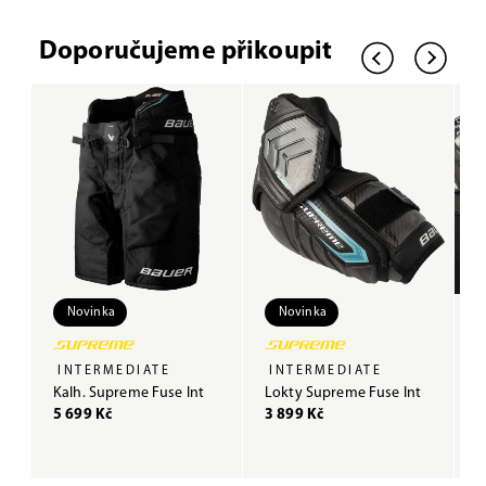
Doporučujeme přikoupit
Novinka
Novinka
INTERMEDIATE
INTERMEDIATE
Kalh. Supreme Fuse Int
Lokty Supreme Fuse Int
R
5 699 Kč
3 899 Kč
5