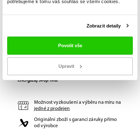
potřebujeme k tomu váš souhlas se všemi cookies.
Koleno:
ErgoDynamic fit s DCT pěnou –
ochrana, co nebolí.
Zobrazit detaily
Lýtko:
CURV® Composite – elitní tuhost v
ultralehkém provedení.
Povolit vše
Vnitřek:
THERMO CORE ZERO – sucho a
svěžest po celý zápas.
Upravit
Nahoď FUSE, skoč do střel a vymaž je z ledu. Re-
energizuj svoji hru.
Možnost vyzkoušení a výběru na míru na
jedné z prodejen
Originální zboží s garancí záruky přímo
od výrobce