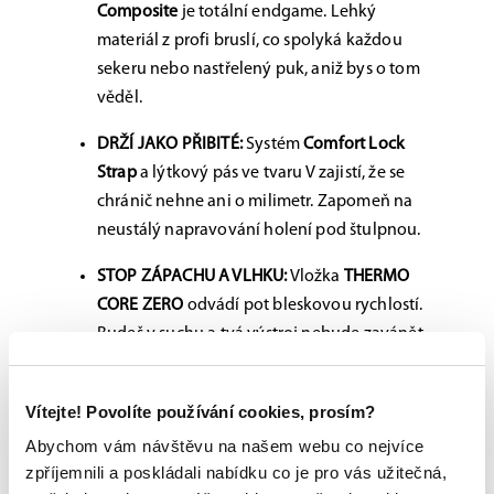
Composite
je totální endgame. Lehký
materiál z profi bruslí, co spolyká každou
sekeru nebo nastřelený puk, aniž bys o tom
věděl.
DRŽÍ JAKO PŘIBITÉ:
Systém
Comfort Lock
Strap
a lýtkový pás ve tvaru V zajistí, že se
chránič nehne ani o milimetr. Zapomeň na
neustálý napravování holení pod štulpnou.
STOP ZÁPACHU A VLHKU:
Vložka
THERMO
CORE ZERO
odvádí pot bleskovou rychlostí.
Budeš v suchu a tvá výstroj nebude zavánět
jako šatna po prodloužení.
TECH-SPEC PRO ELITNÍ VÝKON:
Vítejte! Povolíte používání cookies, prosím?
Abychom vám návštěvu na našem webu co nejvíce
Holeň:
X-FLEX Shield – mobilita, co ti přidá
zpříjemnili a poskládali nabídku co je pro vás užitečná,
na rychlosti.