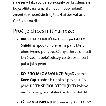
navržený tak, aby ti nepřekážely při bruslení, ale
když přijde na lámání chleba (nebo holení),
změní se v neprůstřelnej štít. Hraj bez váhání,
útoč s plnou silou.
Proč je chceš mít na noze:
BRUSLI BEZ LIMITŮ:
Technologie
X-FLEX
Shield
na spodku holeně má pant, který
uhne tvému pohybu. Žádný drhnutí o brusli,
jen čisté, hluboké odrazy, co tě dostanou k
puku jako první.
KOLENO JAKO V BAVLNCE:
ErgoDynamic
Knee Cap
ti sedne hluboko a pevně. Díky
pěně
DEFENSE CLOUD TECH (DCT)
koleno
necítí nárazy, jen totální komfort a stabilitu.
LÝTKA V KOMPOZITU:
Chránič lýtka z
CURV®