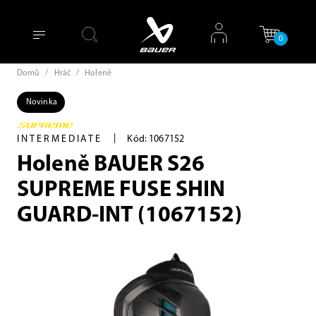
0
Domů
/
Hráč
/
Holeně
Novinka
|
INTERMEDIATE
Kód: 1067152
Holeně BAUER S26
SUPREME FUSE SHIN
GUARD-INT (1067152)