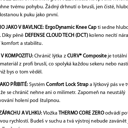
uhne tvému pohybu. Žádný drhnutí o brusli, jen čisté, hlub
dostanou k puku jako první.
O JAKO V BAVLNCE:
ErgoDynamic Knee Cap
ti sedne hlub
. Díky pěně
DEFENSE CLOUD TECH (DCT)
koleno necítí nára
í komfort a stabilitu.
 V KOMPOZITU:
Chránič lýtka z
CURV® Composite
je totáln
materiál z profi bruslí, co spolyká každou sekeru nebo nast
niž bys o tom věděl.
AKO PŘIBITÉ:
Systém
Comfort Lock Strap
a lýtkový pás ve t
í, že se chránič nehne ani o milimetr. Zapomeň na neustálý
ování holení pod štulpnou.
ZÁPACHU A VLHKU:
Vložka
THERMO CORE ZERO
odvádí po
vou rychlostí. Budeš v suchu a tvá výstroj nebude zavánět 