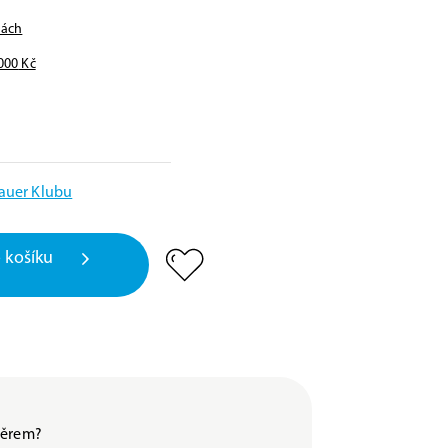
nách
000
Kč
Bauer Klubu
 košíku
ýběrem?