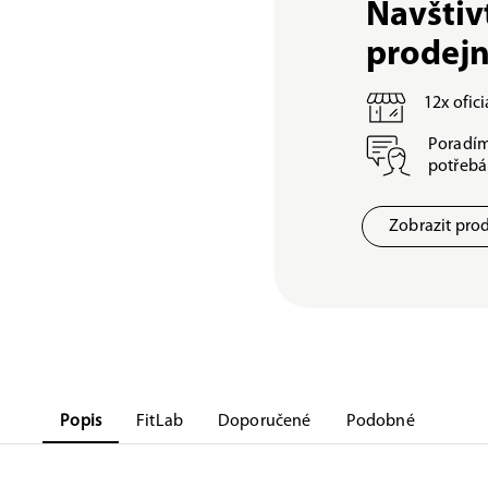
Navštiv
prodej
12x ofic
Poradím
potřeb
Zobrazit pro
Popis
FitLab
Doporučené
Podobné