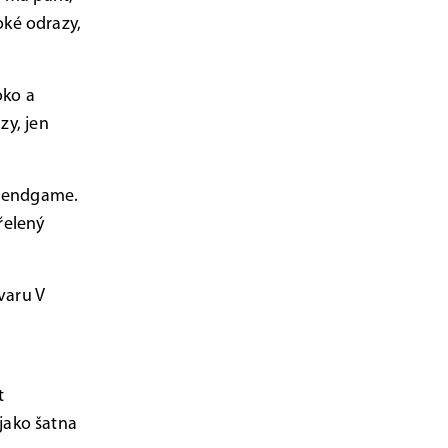
oké odrazy,
oko a
zy, jen
í endgame.
řelený
varu V
t
jako šatna