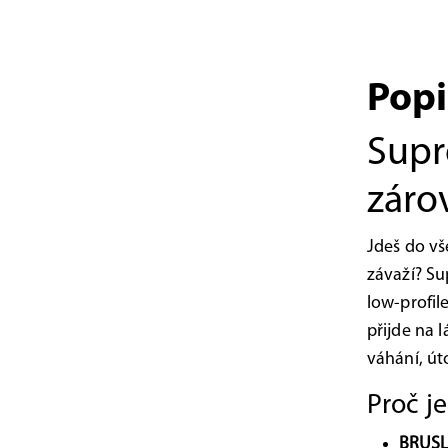
Popi
Supr
záro
Jdeš do vš
závaží? Su
low-profile
přijde na 
váhání, út
Proč j
BRUSL