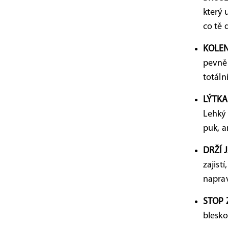
který 
co tě 
KOLEN
pevně
totáln
LÝTKA
Lehký 
puk, a
DRŽÍ J
zajist
naprav
STOP 
blesko