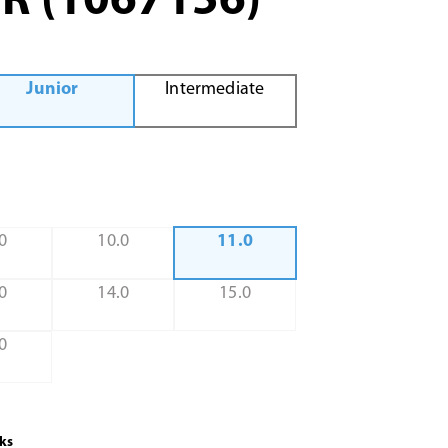
R (1067156)
Junior
Intermediate
0
10.0
11.0
0
14.0
15.0
0
ks