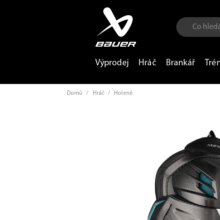
Výprodej
Hráč
Brankář
Tré
Domů
/
Hráč
/
Holeně