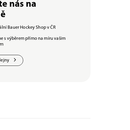
te nás na
ně
iální Bauer Hockey Shop v ČR
e s výběrem přímo na míru vašim
ám
dejny