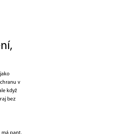
ní,
 jako
ochranu v
ale když
raj bez
 má pant,