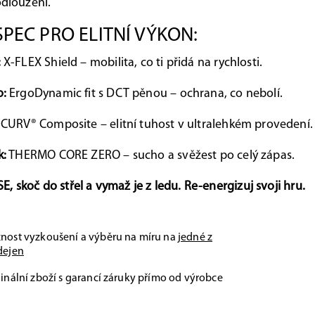
dloužení.
PEC PRO ELITNÍ VÝKON:
:
X-FLEX Shield – mobilita, co ti přidá na rychlosti.
o:
ErgoDynamic fit s DCT pěnou – ochrana, co nebolí.
CURV® Composite – elitní tuhost v ultralehkém provedení.
k:
THERMO CORE ZERO – sucho a svěžest po celý zápas.
, skoč do střel a vymaž je z ledu. Re-energizuj svoji hru.
nost vyzkoušení a výběru na míru na
jedné z
dejen
inální zboží s garancí záruky přímo od výrobce