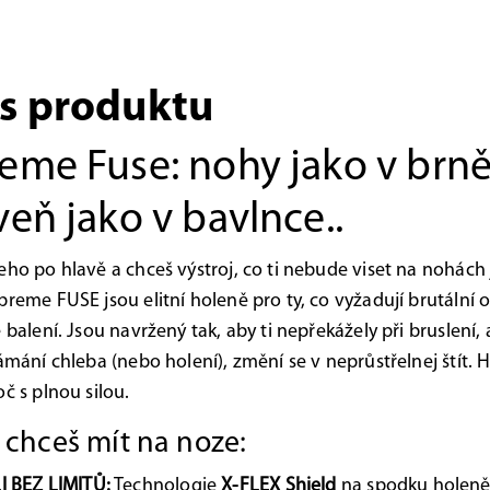
s produktu
eme Fuse: nohy jako v brně
veň jako v bavlnce..
eho po hlavě a chceš výstroj, co ti nebude viset na nohách
preme FUSE jsou elitní holeně pro ty, co vyžadují brutální 
 balení. Jsou navržený tak, aby ti nepřekážely při bruslení, 
lámání chleba (nebo holení), změní se v neprůstřelnej štít. H
oč s plnou silou.
e chceš mít na noze:
I BEZ LIMITŮ:
Technologie
X-FLEX Shield
na spodku holeně