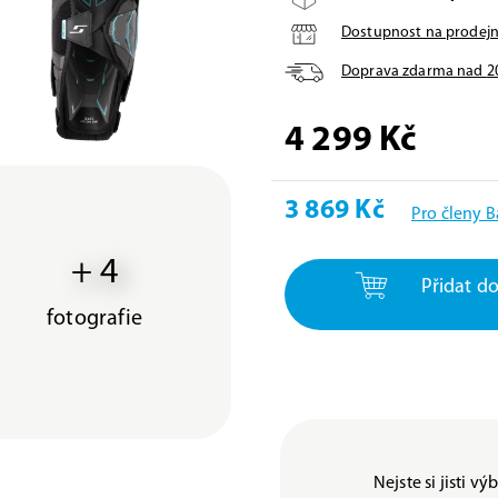
Dostupnost na prodej
Doprava zdarma nad
2
4 299 Kč
3 869 Kč
Pro členy 
+ 4
Přidat do
fotografie
Nejste si jisti v