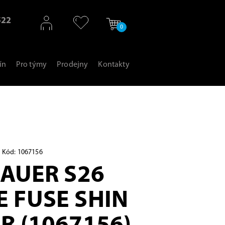
522
0
ín
Pro týmy
Prodejny
Kontakty
Kód: 1067156
BAUER S26
 FUSE SHIN