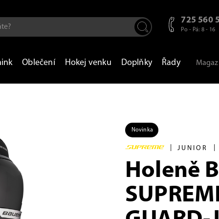
725 560 
Po - Pá: 8 - 16
nink
Oblečení
Hokej venku
Doplňky
Řady
Magaz
Novinka
|
|
JUNIOR
Holeně 
SUPREME