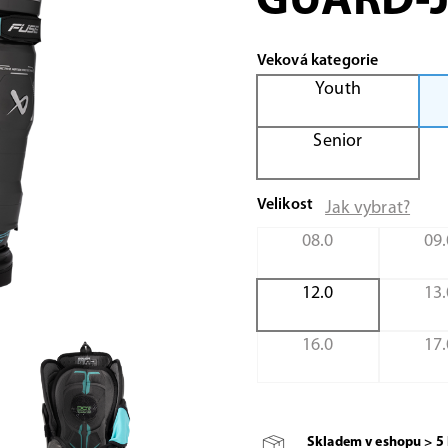
GUARD-J
Veková kategorie
Youth
Senior
Velikost
Jak vybrat?
08.0
09.
12.0
13.
16.0
17.
Skladem v eshopu > 5 