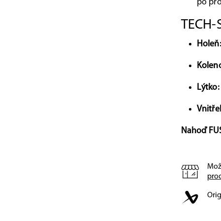
po pro
TECH-S
Holeň
Kolen
Lýtko:
Vnitře
Nahoď FUSE
Mož
pro
Orig