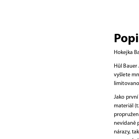
Popi
Hokejka Ba
Hůl Bauer 
vyšlete mn
limitovan
Jako první
materiál (
propružen
nevídaně p
nárazy, ta