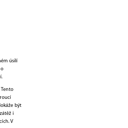
ném úsilí
 o
í.
. Tento
roucí
dokáže být
zátěž i
cích. V