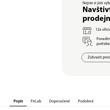
Nejste si jisti v
Navštiv
prodej
12x ofic
Poradím
potřeb
Zobrazit pro
Popis
FitLab
Doporučené
Podobné