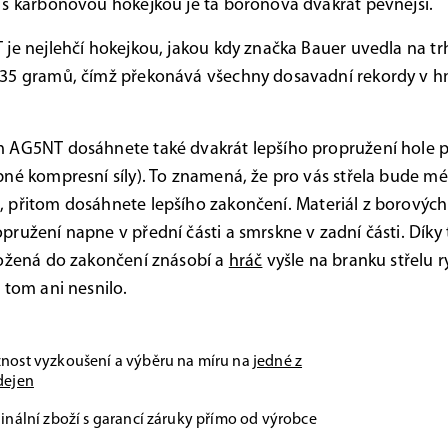
s karbonovou hokejkou je ta boronová dvakrát pevnější.
je nejlehčí hokejkou, jakou kdy značka Bauer uvedla na trh
35 gramů, čímž překonává všechny dosavadní rekordy v h
AG5NT dosáhnete také dvakrát lepšího propružení hole př
né kompresní síly). To znamená, že pro vás střela bude m
 přitom dosáhnete lepšího zakončení.
Materiál z borových
ružení napne v přední části a smrskne v zadní části. Díky
ložená do zakončení znásobí a
hráč
vyšle na branku střelu r
 tom ani nesnilo.
nost vyzkoušení a výběru na míru na
jedné z
dejen
inální zboží s garancí záruky přímo od výrobce