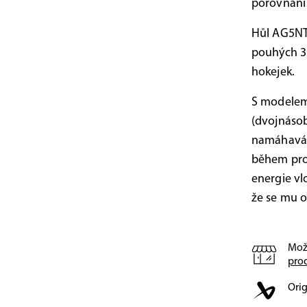
porovnání 
Hůl AG5NT 
pouhých 3
hokejek.
S modelem 
(dvojnásob
namáhavá,
během prop
energie v
že se mu o
Mož
pro
Orig