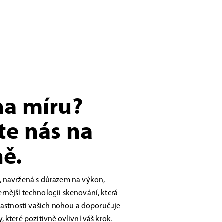
na míru?
te nás na
ě.
, navržená s důrazem na výkon,
nější technologii skenování, která
vlastnosti vašich nohou a doporučuje
 které pozitivně ovlivní váš krok.