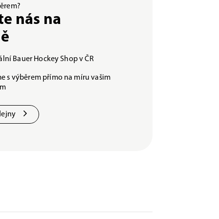
ýběrem?
te nás na
ně
iální Bauer Hockey Shop v ČR
e s výběrem přímo na míru vašim
ám
dejny