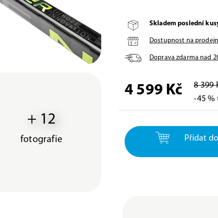
Skladem poslední kus
Dostupnost na prodej
Doprava zdarma nad
2
8 399 
4 599 Kč
-45 % 
+ 12
Přidat do
fotografie