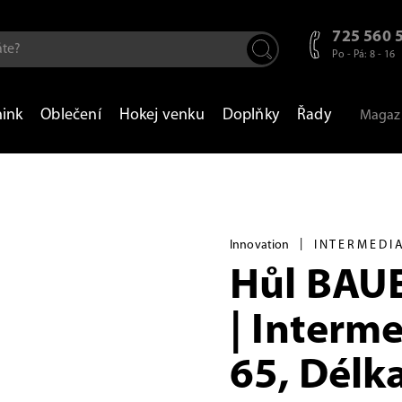
725 560 
Po - Pá: 8 - 16
nink
Oblečení
Hokej venku
Doplňky
Řady
Magaz
|
Innovation
INTERMEDI
Hůl BAU
| Interme
65, Délk