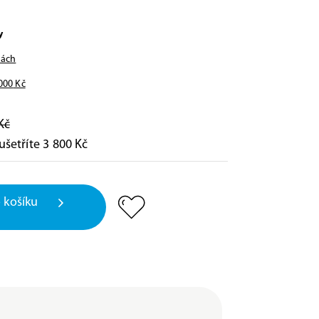
y
nách
000
Kč
Kč
ušetříte 3 800 Kč
 košíku