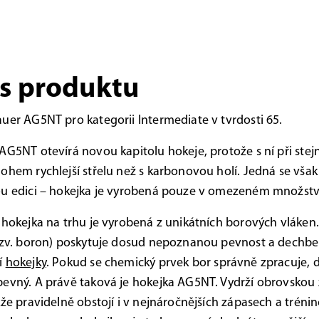
s produktu
uer AG5NT pro kategorii Intermediate v tvrdosti 65.
AG5NT otevírá novou kapitolu hokeje, protože s ní při stej
ohem rychlejší střelu než s karbonovou holí. Jedná se však
ou edici – hokejka je vyrobená pouze v omezeném množstv
 hokejka na trhu je vyrobená z unikátních borových vláken
tzv. boron) poskytuje dosud nepoznanou pevnost a dechbe
í
hokejky
. Pokud se chemický prvek bor správně zpracuje, 
evný. A právě taková je hokejka AG5NT. Vydrží obrovskou 
kže pravidelně obstojí i v nejnáročnějších zápasech a trénin