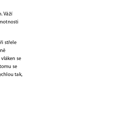
. Váží
motnosti
i střele
éně
 vláken se
 tomu se
ychlou tak,