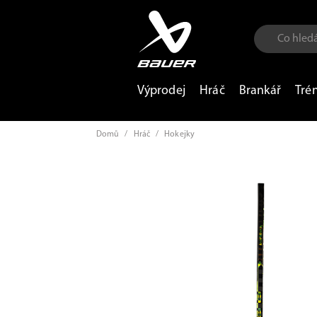
Výprodej
Hráč
Brankář
Tré
Domů
/
Hráč
/
Hokejky