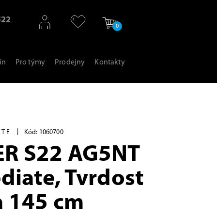
522
0
ín
Pro týmy
Prodejny
Kontakty
|
ATE
Kód: 1060700
ER S22 AG5NT
diate, Tvrdost
a 145 cm