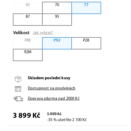
65
70
77
87
95
Velikost
Jak vybrat?
P88
P92
P28
92M
Skladem poslední kusy
Dostupnost na prodejnách
Doprava zdarma nad
2000
Kč
5 999 Kč
3 899 Kč
-35 % ušetříte 2 100 Kč