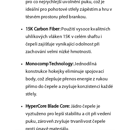
pro co nejrychlejší uvolnění puku, což je
ideální pro pohotové střely zápěstím a hru v
těsném prostoru před brankou.
15K Carbon Fiber:
Použití vysoce kvalitních
uhlíkových vláken 15K v celém shaftu i
čepeli zajišťuje vynikající odolnost při
zachování velmi nízké hmotnosti.
Monocomp Technology:
Jednodílná
konstrukce hokejky eliminuje spojovací
body, což zlepšuje přenos energie z rukou
přímo do čepele a zvyšuje konzistenci každé
střely.
HyperCore Blade Core:
Jádro čepele je
vyztuženo pro lepší stabilitu a cit při vedení
puku, zároveň zvyšuje trvanlivost čepele
proti únavě materiálu.