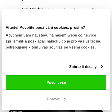
Grip Finish:
Lepivá povrchová úprava shaftu
zaručuje, že vám hokejka v rukavicích
nebude klouzat ani při těch nejprudších
Vítejte! Povolíte používání cookies, prosím?
střelách.
Abychom vám návštěvu na našem webu co nejvíce
Délka:
165cm
zpříjemnili a poskládali nabídku co je pro vás užitečná,
potřebujeme k tomu váš souhlas se všemi cookies.
Možnost vyzkoušení a výběru na míru na
jedné z prodejen
Zobrazit detaily
Originální zboží s garancí záruky přímo
od výrobce
Povolit vše
Upravit