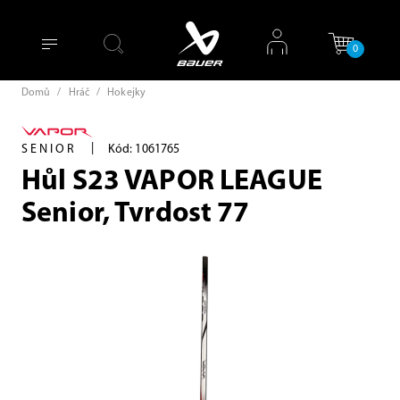
0
Domů
/
Hráč
/
Hokejky
|
SENIOR
Kód: 1061765
Hůl S23 VAPOR LEAGUE
Senior, Tvrdost 77