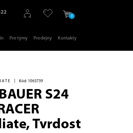
522
0
ín
Pro týmy
Prodejny
Kontakty
|
IATE
Kód: 1063739
 BAUER S24
RACER
iate, Tvrdost