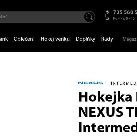
725 560 
Po - Pá: 8 - 16
nink
Oblečení
Hokej venku
Doplňky
Řady
Magaz
|
INTERMED
Hokejka
NEXUS T
Intermed