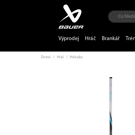
Výprodej
Hráč
Brankář
Tré
Domů
/
Hráč
/
Hokejky