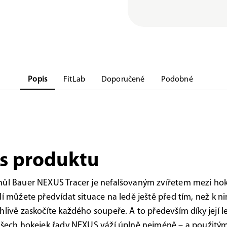
Popis
FitLab
Doporučené
Podobné
s produktu
hůl Bauer NEXUS Tracer je nefalšovaným zvířetem mezi hok
lí můžete předvídat situace na ledě ještě před tím, než k n
hlivě zaskočíte každého soupeře. A to především díky její l
všech hokejek řady NEXUS váží úplně nejméně – a použitý