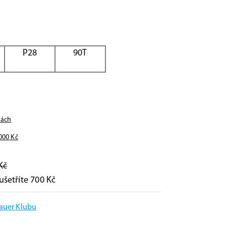
P28
90T
nách
000
Kč
Kč
ušetříte 700 Kč
Bauer Klubu