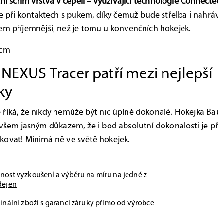
ní scrim vrstva v čepeli
–
využívající technologie Connect
e při kontaktech s pukem, díky čemuž bude střelba i nahrá
 příjemnější, než je tomu u konvenčních hokejek.
cm
 NEXUS Tracer patří mezi nejlepší
ky
říká, že nikdy nemůže být nic úplně dokonalé. Hokejka B
ovšem jasným důkazem, že i bod absolutní dokonalosti je 
ovat! Minimálně ve světě hokejek.
nost vyzkoušení a výběru na míru na
jedné z
dejen
inální zboží s garancí záruky přímo od výrobce