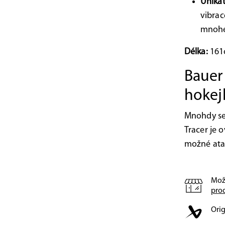
Unikát
vibrac
mnohem
Délka:
161
Bauer
hokej
Mnohdy se 
Tracer je 
možné atak
Mož
pro
Orig