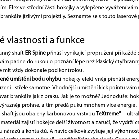
ím. Flex ve střední části hokejky a vylepšené vyvážení vá
 brankáře jízlivými projektily. Seznamte se s touto laserov
.
é vlastnosti a funkce
anný shaft
ER Spine
přináší vynikající propružení při každé 
vám padne do rukou o poznání lépe než klasický čtyřhranný
 mít vždy dokonale pod kontrolou.
šené umístění bodu ohybu
hokejky
efektivněji přenáší energi
žení i střele samotné. Vhodnější umístění kick pointu vá
ovat brankáře jak z praku. Jak je to možné? Jednoduše: hoke
 výrazněji prohne, a tím předá puku mnohem více energie.
i shaft jsou obaleny karbonovou vrstvou
TeXtreme®
– ultra
materiál zajistí hokejce delší životnost a zaručí, že vydrží c
u nárazů a kontaktů. A navíc celkově zvyšuje její výkonnost