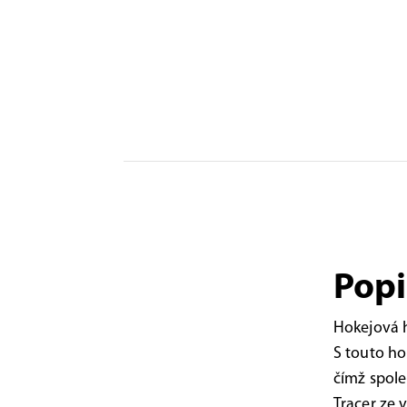
Popi
Hokejová 
S touto ho
čímž spole
Tracer ze 