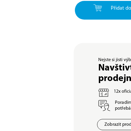
Přidat do
Nejste si jisti v
Navštiv
prodej
12x ofic
Poradím
potřeb
Zobrazit pro