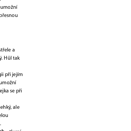
m umožní
ě přesnou
střele a
. Hůl tak
i při jejím
m umožní
jka se při
lehký, ale
elou
.