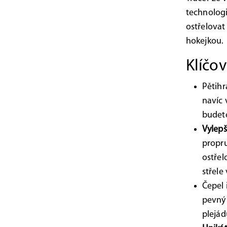
technologi
ostřelovat
hokejkou
Klíčov
Pětihr
navíc 
budete
Vylep
propru
ostřel
střele
Čepel 
pevný 
plejád