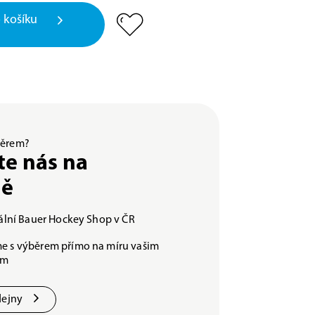
 košíku
ýběrem?
te nás na
ně
iální Bauer Hockey Shop v ČR
e s výběrem přímo na míru vašim
ám
dejny