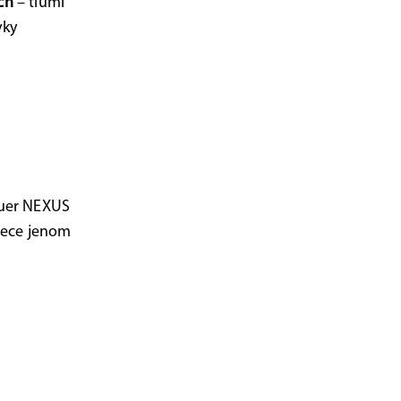
ech
– tlumí
vky
auer NEXUS
přece jenom