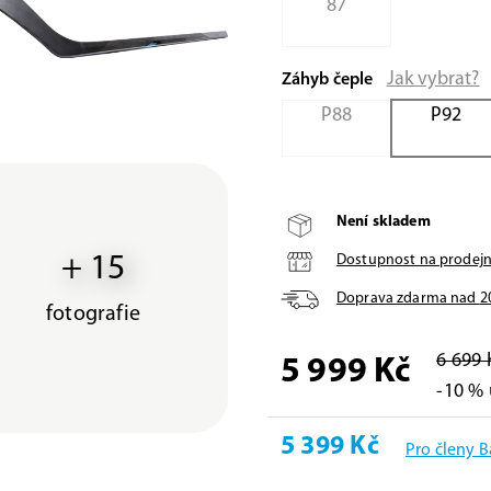
87
Jak vybrat?
Záhyb čeple
P88
P92
Není skladem
+ 15
Dostupnost na prodej
Doprava zdarma nad
2
fotografie
6 699 
5 999 Kč
-10 % 
5 399 Kč
Pro členy 