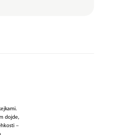
ejkami.
im dojde,
ehkosti –
m