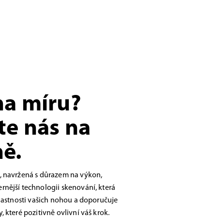
na míru?
te nás na
ě.
, navržená s důrazem na výkon,
nější technologii skenování, která
vlastnosti vašich nohou a doporučuje
 které pozitivně ovlivní váš krok.