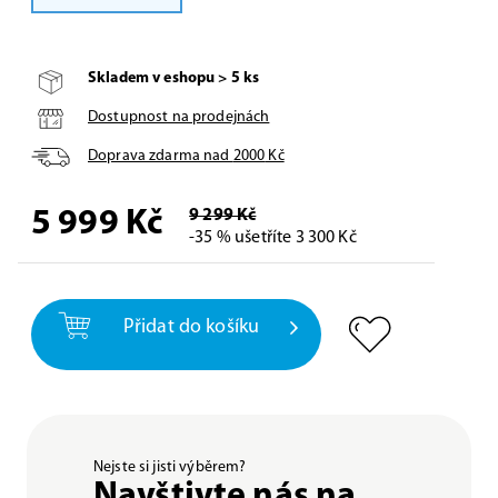
Skladem v eshopu > 5 ks
Dostupnost na prodejnách
Doprava zdarma nad
2000
Kč
5 999
Kč
9 299 Kč
-35 % ušetříte 3 300 Kč
Přidat do košíku
Nejste si jisti výběrem?
Navštivte nás na