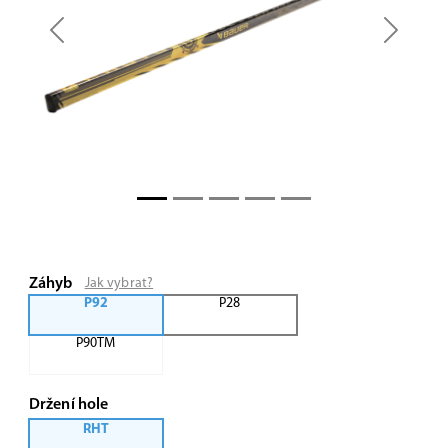
Previous
Next
Záhyb
Jak vybrat?
P92
P28
P90TM
Držení hole
RHT