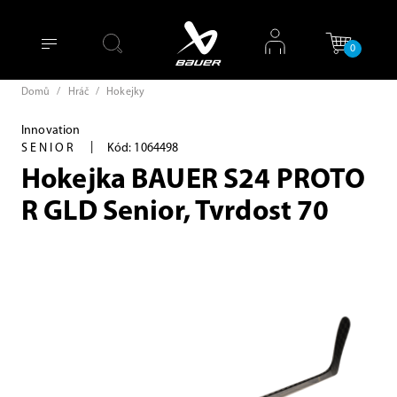
0
Domů
/
Hráč
/
Hokejky
Innovation
|
SENIOR
Kód: 1064498
Hokejka BAUER S24 PROTO
R GLD Senior, Tvrdost 70