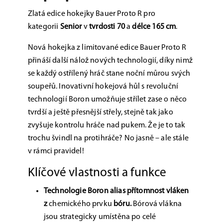
Zlatá edice hokejky Bauer Proto R pro
kategorii
Senior
v
tvrdosti 70
a
délce 165 cm
.
Nová hokejka z limitované edice Bauer Proto R
přináší další nálož nových technologií, díky nimž
se každý ostřílený hráč stane noční můrou svých
soupeřů. Inovativní hokejová hůl s revoluční
technologií Boron umožňuje střílet zase o něco
tvrdší a ještě přesnější střely, stejně tak jako
zvyšuje kontrolu hráče nad pukem. Že je to tak
trochu švindl na protihráče? No jasně – ale stále
v rámci pravidel!
Klíčové vlastnosti a funkce
Technologie Boron alias přítomnost vláken
z
chemického prvku
bóru.
Bórová vlákna
jsou strategicky umístěna po celé