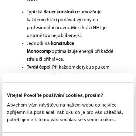
Typická
Bauer konstrukce
umožňuje
každému hráči podávat výkony na
profesionální úrovni. Mezi hráči NHL je
ostatně tou nejoblíbenější.
Jednodílná
konstrukce
Monocomp
optimalizuje energii při každé
střele či přihrávce.
Tvrdá čepel
. Při každém dotyku s pukem
hráč pocítí v hokejce větší zpětný ráz.
Proč? PROTOže s touto Bauer
Vítejte! Povolíte používání cookies, prosím?
hokejkou můžete „podvádět“
Abychom vám návštěvu na našem webu co nejvíce
Hokejka Bauer Proto R je ideální pro všechny
zpříjemnili a poskládali nabídku co je pro vás užitečná,
profesionální a zkušené hokejisty, kteří to myslí
potřebujeme k tomu váš souhlas se všemi cookies.
se svojí výkonností na ledě vážně. Ano,
uznáváme, že tato hokejka skutečně není