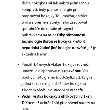
délce
hokejky
. Hůl tak nabízí jedinečnou
kompresi, tedy přenos energie při
propružení hokejky. To umožňuje střílet
tvrdší a přesnější střely, nebo zásobovat
spoluhráče dokonale přesnými
přihrávkami
na míru
.
Díky přítomnosti
technologie Boron se hokejka Proto R
nepodobá žádné jiné hokejce na světě
, jež je
aktuálně k mání.
Použití bórových vláken hokejce rovněž
umožnilo disponovat
nízkou váhou
. Váží
pouhých 345 gramů (s odchylkou ± 10 g) a
jedná se tak o nejlehčí Bauer hokejkou
s bodem ohybu ve střední části shaftu.
Vrchní vrstva hokejky z uhlíkových vláken
TeXtreme®
ochrání hůl před všemi nárazy na
ledě.