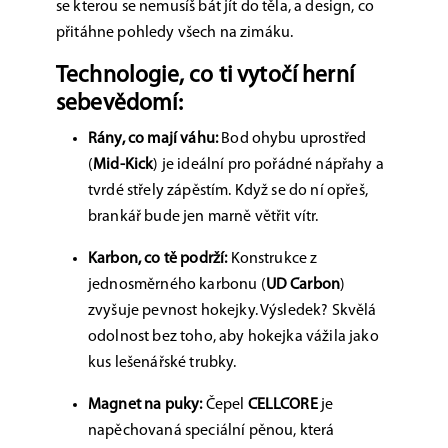
se kterou se nemusíš bát jít do těla, a design, co
přitáhne pohledy všech na zimáku.
Technologie, co ti vytočí herní
sebevědomí:
Rány, co mají váhu:
Bod ohybu uprostřed
(
Mid-Kick
) je ideální pro pořádné nápřahy a
tvrdé střely zápěstím. Když se do ní opřeš,
brankář bude jen marně větřit vítr.
Karbon, co tě podrží:
Konstrukce z
jednosměrného karbonu (
UD Carbon
)
zvyšuje pevnost hokejky. Výsledek? Skvělá
odolnost bez toho, aby hokejka vážila jako
kus lešenářské trubky.
Magnet na puky:
Čepel
CELLCORE
je
napěchovaná speciální pěnou, která