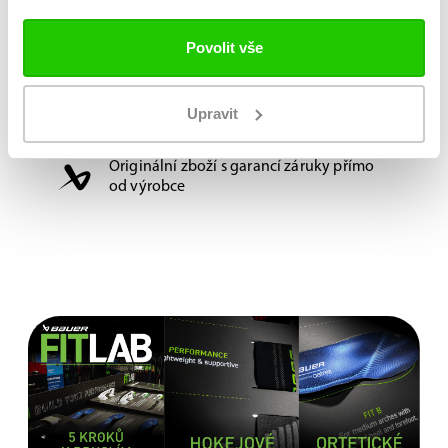
Délka:
158cm
Povolit vše
Možnost vyzkoušení a výběru na míru na
Upravit
jedné z prodejen
Originální zboží s garancí záruky přímo
od výrobce