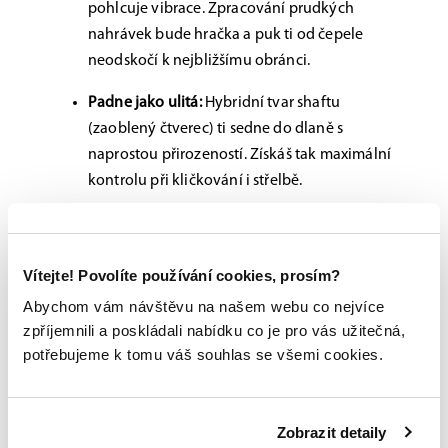
pohlcuje vibrace. Zpracování prudkých
nahrávek bude hračka a puk ti od čepele
neodskočí k nejbližšímu obránci.
Padne jako ulitá:
Hybridní tvar shaftu
(zaoblený čtverec) ti sedne do dlaně s
naprostou přirozeností. Získáš tak maximální
kontrolu při kličkování i střelbě.
Profi vizáž:
Chromová grafika (
Chrome
Graphic
) dává hokejce elitní vzhled. Na ledě
Vítejte! Povolíte používání cookies, prosím?
prostě budeš zářit – teď už to jen stačí
potvrdit nějakým tím gólem.
Abychom vám návštěvu na našem webu co nejvíce
zpříjemnili a poskládali nabídku co je pro vás užitečná,
Sečteno a podtrženo:
Lehká konstrukce a
potřebujeme k tomu váš souhlas se všemi cookies.
vychytaný tvar ti pomohou posunout tvoji práci s
pukem na nový level. Je to spolehlivý parťák pro
každého, kdo chce na ledě vypadat jako profík a
Zobrazit detaily
hrát s maximálním nasazením všech 60 minut.