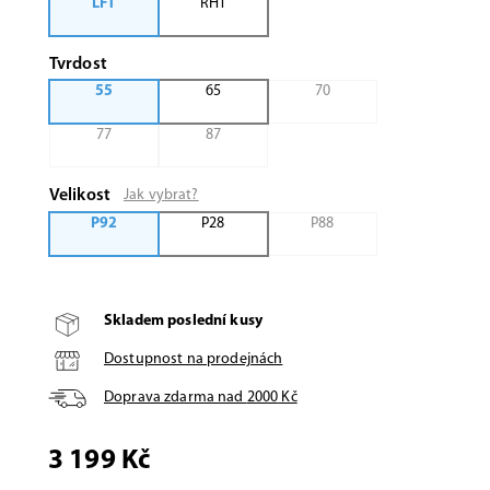
LFT
RHT
Tvrdost
55
65
70
77
87
Velikost
Jak vybrat?
P92
P28
P88
Skladem poslední kusy
Dostupnost na prodejnách
Doprava zdarma nad
2000
Kč
3 199 Kč