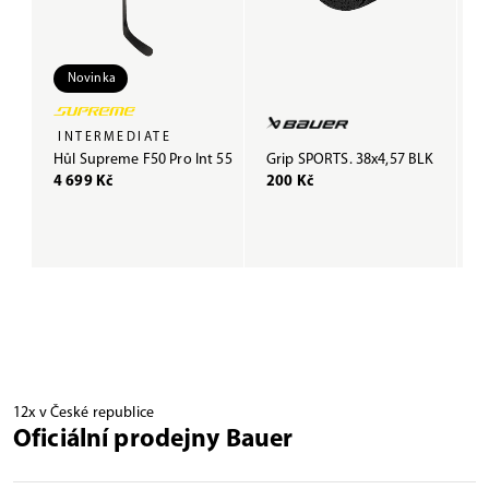
Novinka
INTERMEDIATE
Hůl Supreme F50 Pro Int 55
Grip SPORTS. 38x4,57 BLK
G
4 699 Kč
200 Kč
B
3
12x v České republice
Oficiální prodejny Bauer