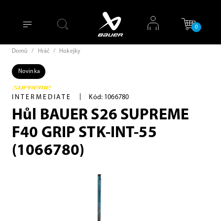
0
Domů
/
Hráč
/
Hokejky
Novinka
|
INTERMEDIATE
Kód: 1066780
Hůl BAUER S26 SUPREME
F40 GRIP STK-INT-55
(1066780)